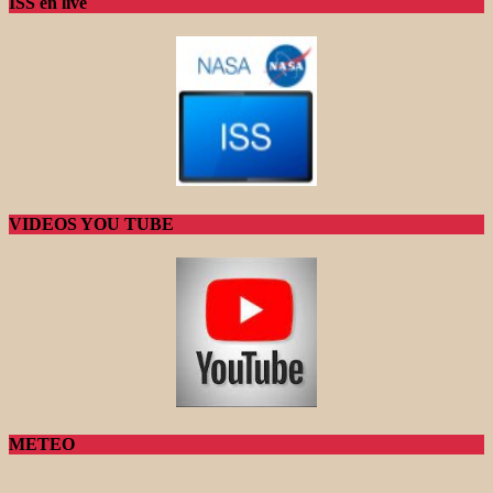
ISS en live
VIDEOS YOU TUBE
METEO