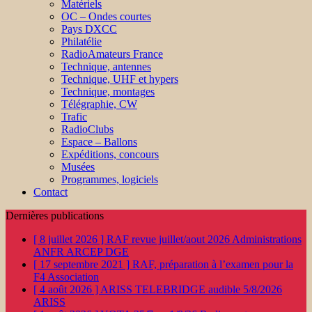
Matériels
OC – Ondes courtes
Pays DXCC
Philatélie
RadioAmateurs France
Technique, antennes
Technique, UHF et hypers
Technique, montages
Télégraphie, CW
Trafic
RadioClubs
Espace – Ballons
Expéditions, concours
Musées
Programmes, logiciels
Contact
Dernières publications
[ 8 juillet 2026 ]
RAF revue juillet/aout 2026
Administrations
ANFR ARCEP DGE
[ 17 septembre 2021 ]
RAF, préparation à l’examen pour la
F4
Association
[ 4 août 2026 ]
ARISS TELEBRIDGE audible 5/8/2026
ARISS