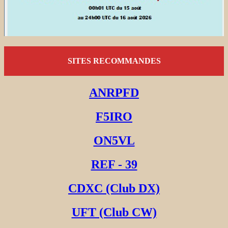
SITES RECOMMANDES
ANRPFD
F5IRO
ON5VL
REF - 39
CDXC (Club DX)
UFT (Club CW)