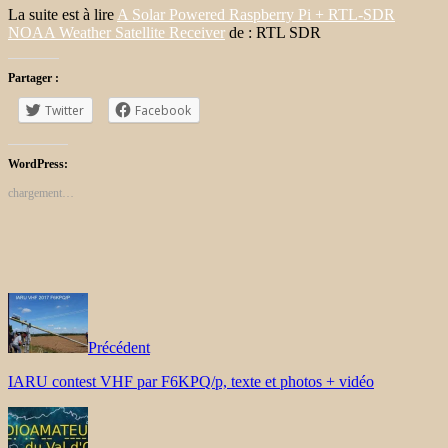
La suite est à lire
A Solar Powered Raspberry Pi + RTL-SDR
NOAA Weather Satellite Receiver
de : RTL SDR
Partager :
Twitter
Facebook
WordPress:
chargement…
Précédent
IARU contest VHF par F6KPQ/p, texte et photos + vidéo