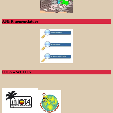
ANFR nomenclature
IOTA – WLOTA