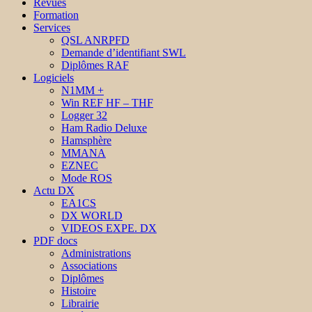
Revues
Formation
Services
QSL ANRPFD
Demande d’identifiant SWL
Diplômes RAF
Logiciels
N1MM +
Win REF HF – THF
Logger 32
Ham Radio Deluxe
Hamsphère
MMANA
EZNEC
Mode ROS
Actu DX
EA1CS
DX WORLD
VIDEOS EXPE. DX
PDF docs
Administrations
Associations
Diplômes
Histoire
Librairie