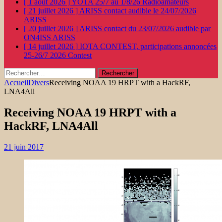
[ 1 août 2026 ]
YOTA 25/7 au 1/8/26
Radioamateurs
[ 21 juillet 2026 ]
ARISS contact audible le 24/07/2026
ARISS
[ 20 juillet 2026 ]
ARISS contact du 23/07/2026 audible par
ON4ISS
ARISS
[ 14 juillet 2026 ]
IOTA CONTEST, participations annoncées
25-26/7 2026
Contest
Rechercher :
Accueil
Divers
Receiving NOAA 19 HRPT with a HackRF,
LNA4All
Receiving NOAA 19 HRPT with a
HackRF, LNA4All
21 juin 2017