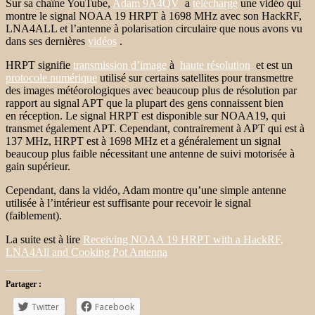
Sur sa chaîne YouTube,
Adam 9A4QV
a
téléchargé
une vidéo qui
montre le signal NOAA 19 HRPT à 1698 MHz avec son HackRF,
LNA4ALL et l’antenne à polarisation circulaire que nous avons vu
dans ses dernières
vidéos
.
HRPT signifie
transmission d’image
à
haute résolution
et est un
protocole numérique
utilisé sur certains satellites pour transmettre
des images météorologiques avec beaucoup plus de résolution par
rapport au signal APT que la plupart des gens connaissent bien
en réception. Le signal HRPT est disponible sur NOAA19, qui
transmet également APT. Cependant, contrairement à APT qui est à
137 MHz, HRPT est à 1698 MHz et a généralement un signal
beaucoup plus faible nécessitant une antenne de suivi motorisée à
gain supérieur.
Cependant, dans la vidéo, Adam montre qu’une simple antenne
utilisée à l’intérieur est suffisante pour recevoir le signal
(faiblement).
La suite est à lire
Receiving NOAA 19 HRPT with a HackRF,
LNA4All and Cooking Pot Antenna
Partager :
Twitter
Facebook