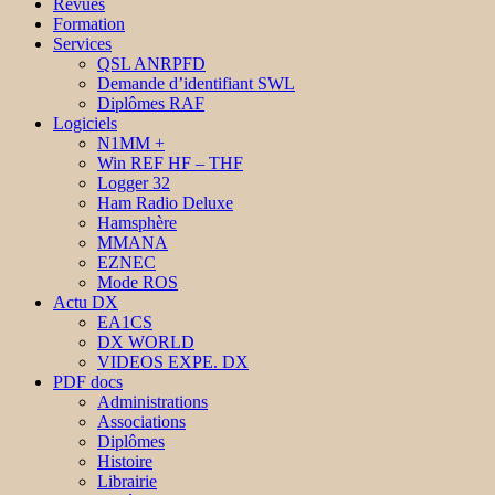
Revues
Formation
Services
QSL ANRPFD
Demande d’identifiant SWL
Diplômes RAF
Logiciels
N1MM +
Win REF HF – THF
Logger 32
Ham Radio Deluxe
Hamsphère
MMANA
EZNEC
Mode ROS
Actu DX
EA1CS
DX WORLD
VIDEOS EXPE. DX
PDF docs
Administrations
Associations
Diplômes
Histoire
Librairie