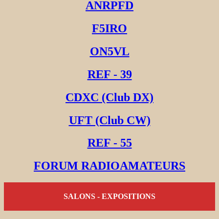
ANRPFD
F5IRO
ON5VL
REF - 39
CDXC (Club DX)
UFT (Club CW)
REF - 55
FORUM RADIOAMATEURS
SALONS - EXPOSITIONS