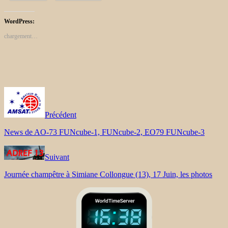
WordPress:
chargement…
Précédent
News de AO-73 FUNcube-1, FUNcube-2, EO79 FUNcube-3
Suivant
Journée champêtre à Simiane Collongue (13), 17 Juin, les photos