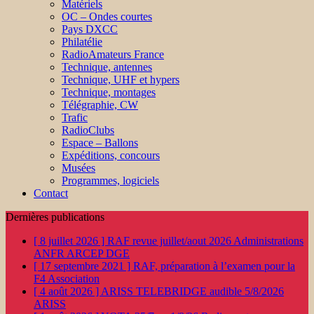
Matériels
OC – Ondes courtes
Pays DXCC
Philatélie
RadioAmateurs France
Technique, antennes
Technique, UHF et hypers
Technique, montages
Télégraphie, CW
Trafic
RadioClubs
Espace – Ballons
Expéditions, concours
Musées
Programmes, logiciels
Contact
Dernières publications
[ 8 juillet 2026 ]
RAF revue juillet/aout 2026
Administrations
ANFR ARCEP DGE
[ 17 septembre 2021 ]
RAF, préparation à l’examen pour la
F4
Association
[ 4 août 2026 ]
ARISS TELEBRIDGE audible 5/8/2026
ARISS