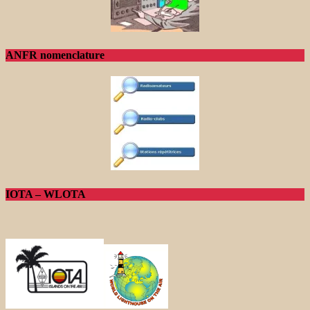
ANFR nomenclature
IOTA – WLOTA