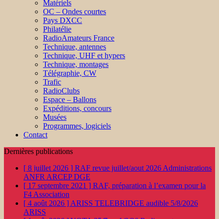
Matériels
OC – Ondes courtes
Pays DXCC
Philatélie
RadioAmateurs France
Technique, antennes
Technique, UHF et hypers
Technique, montages
Télégraphie, CW
Trafic
RadioClubs
Espace – Ballons
Expéditions, concours
Musées
Programmes, logiciels
Contact
Dernières publications
[ 8 juillet 2026 ]
RAF revue juillet/aout 2026
Administrations
ANFR ARCEP DGE
[ 17 septembre 2021 ]
RAF, préparation à l’examen pour la
F4
Association
[ 4 août 2026 ]
ARISS TELEBRIDGE audible 5/8/2026
ARISS