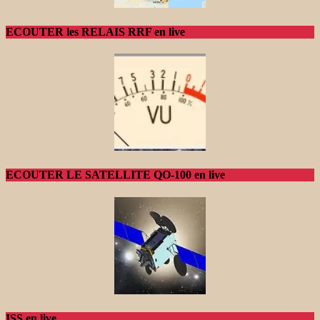
ECOUTER les RELAIS RRF en live
ECOUTER LE SATELLITE QO-100 en live
ISS en live