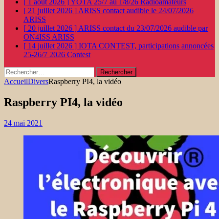
[ 1 août 2026 ]
YOTA 25/7 au 1/8/26
Radioamateurs
[ 21 juillet 2026 ]
ARISS contact audible le 24/07/2026
ARISS
[ 20 juillet 2026 ]
ARISS contact du 23/07/2026 audible par
ON4ISS
ARISS
[ 14 juillet 2026 ]
IOTA CONTEST, participations annoncées
25-26/7 2026
Contest
Rechercher :
Accueil
Divers
Raspberry PI4, la vidéo
Raspberry PI4, la vidéo
24 mai 2021