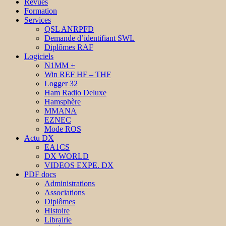
Revues
Formation
Services
QSL ANRPFD
Demande d’identifiant SWL
Diplômes RAF
Logiciels
N1MM +
Win REF HF – THF
Logger 32
Ham Radio Deluxe
Hamsphère
MMANA
EZNEC
Mode ROS
Actu DX
EA1CS
DX WORLD
VIDEOS EXPE. DX
PDF docs
Administrations
Associations
Diplômes
Histoire
Librairie