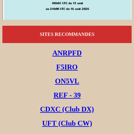
SITES RECOMMANDES
ANRPFD
F5IRO
ON5VL
REF - 39
CDXC (Club DX)
UFT (Club CW)