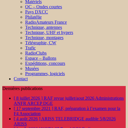
Matériels
OC – Ondes courtes
Pays DXCC
Philatélie
RadioAmateurs France
Technique, antennes
Technique, UHF et hypers
Technique, montages
Télégraphie, CW
Trafic
RadioClubs
Espace – Ballons
Expéditions, concours
Musées
Programmes, logiciels
Contact
Dernières publications
[ 8 juillet 2026 ]
RAF revue juillet/aout 2026
Administrations
ANFR ARCEP DGE
[ 17 septembre 2021 ]
RAF, préparation à l’examen pour la
F4
Association
[ 4 août 2026 ]
ARISS TELEBRIDGE audible 5/8/2026
ARISS