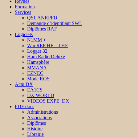
Revues
Formation
Services
QSL ANRPFD
Demande d’identifiant SWL
Diplômes RAF
Logiciels
N1MM +
Win REF HF – THF
Logger 32
Ham Radio Deluxe
Hamsphère
MMANA
EZNEC
Mode ROS
Actu DX
EA1CS
DX WORLD
VIDEOS EXPE. DX
PDF docs
Administrations
Associations
Diplômes
Histoire
Librairie