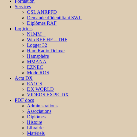
Formation
Services
QSL ANRPFD
Demande d’identifiant SWL
Diplômes RAF
Logiciels
N1MM +
Win REF HF – THF
Logger 32
Ham Radio Deluxe
Hamsphère
MMANA
EZNEC
Mode ROS
Actu DX
EA1CS
DX WORLD
VIDEOS EXPE. DX
PDF docs
Administrations
Associations
Diplômes
Histoire
Librairie
Matériels