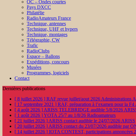
OC – Ondes courtes
Pays DXCC
Philatélie
RadioAmateurs France
Technique, antennes
Technique, UHF et hypers
Technique, montages
Télégraphie, CW
Trafic
RadioClubs
Espace – Ballons
Expéditions, concours
Musées
Programmes, logiciels
Contact
Dernières publications
[ 8 juillet 2026 ]
RAF revue juillet/aout 2026
Administration
[ 17 septembre 2021 ]
RAF, préparation à l’examen pour la F4
[ 4 août 2026 ]
ARISS TELEBRIDGE audible 5/8/2026
ARIS
[ 1 août 2026 ]
YOTA 25/7 au 1/8/26
Radioamateurs
[ 21 juillet 2026 ]
ARISS contact audible le 24/07/2026
ARISS
[ 20 juillet 2026 ]
ARISS contact du 23/07/2026 audible par 
[ 14 juillet 2026 ]
IOTA CONTEST, participations annoncées 