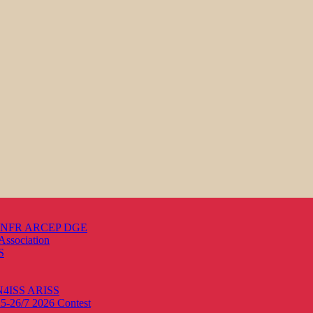
s ANFR ARCEP DGE
Association
S
ON4ISS
ARISS
25-26/7 2026
Contest