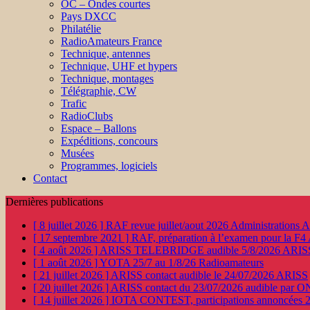
OC – Ondes courtes
Pays DXCC
Philatélie
RadioAmateurs France
Technique, antennes
Technique, UHF et hypers
Technique, montages
Télégraphie, CW
Trafic
RadioClubs
Espace – Ballons
Expéditions, concours
Musées
Programmes, logiciels
Contact
Dernières publications
[ 8 juillet 2026 ]
RAF revue juillet/aout 2026
Administration
[ 17 septembre 2021 ]
RAF, préparation à l’examen pour la F4
[ 4 août 2026 ]
ARISS TELEBRIDGE audible 5/8/2026
ARIS
[ 1 août 2026 ]
YOTA 25/7 au 1/8/26
Radioamateurs
[ 21 juillet 2026 ]
ARISS contact audible le 24/07/2026
ARISS
[ 20 juillet 2026 ]
ARISS contact du 23/07/2026 audible par 
[ 14 juillet 2026 ]
IOTA CONTEST, participations annoncées 