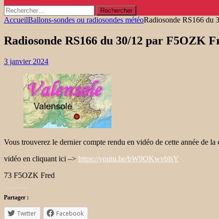
Rechercher :
Accueil
Ballons-sondes ou radiosondes météo
Radiosonde RS166 du 
Radiosonde RS166 du 30/12 par F5OZK F
3 janvier 2024
Vous trouverez le dernier compte rendu en vidéo de cette année de l
vidéo en cliquant ici –>
https://youtu.be/bW9OKwvblsY
73 F5OZK Fred
Partager :
Twitter
Facebook