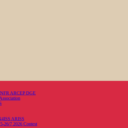
s ANFR ARCEP DGE
Association
S
ON4ISS
ARISS
25-26/7 2026
Contest