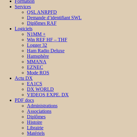
Formation
Services
QSL ANRPFD
Demande d’identifiant SWL
Diplômes RAF
Logiciels
N1MM +
Win REF HF – THF
Logger 32
Ham Radio Deluxe
Hamsphère
MMANA
EZNEC
Mode ROS
Actu DX
EA1CS
DX WORLD
VIDEOS EXPE. DX
PDF docs
Administrations
Associations
Diplômes
Histoire
Librairie
Matériels