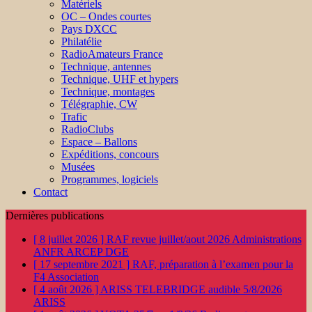
Matériels
OC – Ondes courtes
Pays DXCC
Philatélie
RadioAmateurs France
Technique, antennes
Technique, UHF et hypers
Technique, montages
Télégraphie, CW
Trafic
RadioClubs
Espace – Ballons
Expéditions, concours
Musées
Programmes, logiciels
Contact
Dernières publications
[ 8 juillet 2026 ]
RAF revue juillet/aout 2026
Administrations
ANFR ARCEP DGE
[ 17 septembre 2021 ]
RAF, préparation à l’examen pour la
F4
Association
[ 4 août 2026 ]
ARISS TELEBRIDGE audible 5/8/2026
ARISS