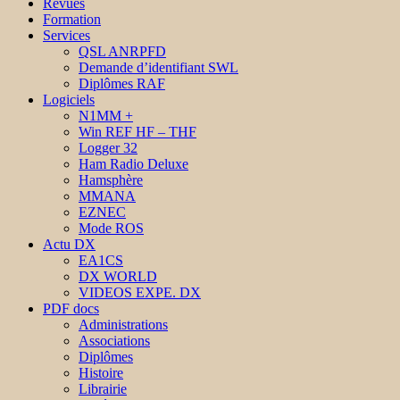
Revues
Formation
Services
QSL ANRPFD
Demande d’identifiant SWL
Diplômes RAF
Logiciels
N1MM +
Win REF HF – THF
Logger 32
Ham Radio Deluxe
Hamsphère
MMANA
EZNEC
Mode ROS
Actu DX
EA1CS
DX WORLD
VIDEOS EXPE. DX
PDF docs
Administrations
Associations
Diplômes
Histoire
Librairie