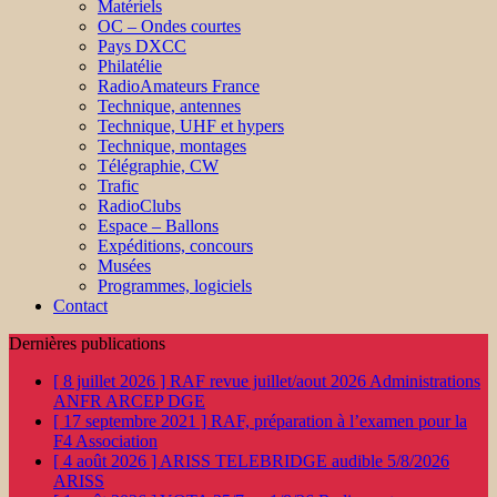
Matériels
OC – Ondes courtes
Pays DXCC
Philatélie
RadioAmateurs France
Technique, antennes
Technique, UHF et hypers
Technique, montages
Télégraphie, CW
Trafic
RadioClubs
Espace – Ballons
Expéditions, concours
Musées
Programmes, logiciels
Contact
Dernières publications
[ 8 juillet 2026 ]
RAF revue juillet/aout 2026
Administrations
ANFR ARCEP DGE
[ 17 septembre 2021 ]
RAF, préparation à l’examen pour la
F4
Association
[ 4 août 2026 ]
ARISS TELEBRIDGE audible 5/8/2026
ARISS