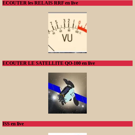
ECOUTER les RELAIS RRF en live
ECOUTER LE SATELLITE QO-100 en live
ISS en live