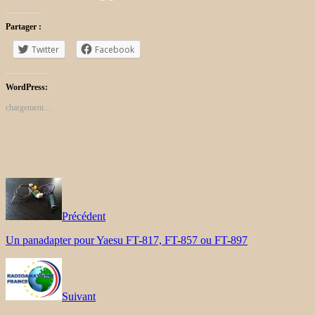
Partager :
Twitter
Facebook
WordPress:
chargement…
Précédent
Un panadapter pour Yaesu FT-817, FT-857 ou FT-897
Suivant