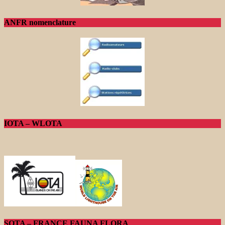
ANFR nomenclature
IOTA – WLOTA
SOTA – FRANCE FAUNA FLORA