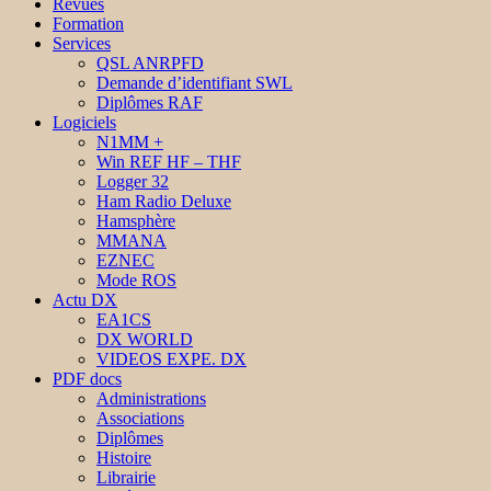
Revues
Formation
Services
QSL ANRPFD
Demande d’identifiant SWL
Diplômes RAF
Logiciels
N1MM +
Win REF HF – THF
Logger 32
Ham Radio Deluxe
Hamsphère
MMANA
EZNEC
Mode ROS
Actu DX
EA1CS
DX WORLD
VIDEOS EXPE. DX
PDF docs
Administrations
Associations
Diplômes
Histoire
Librairie