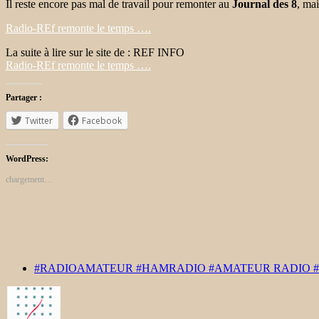
Il reste encore pas mal de travail pour remonter au
Journal des 8
, ma
Radio-REf remonte le temps ….
La suite à lire sur le site de : REF INFO
Radio-REf remonte le temps ….
Partager :
Twitter
Facebook
WordPress:
chargement…
#RADIOAMATEUR #HAMRADIO #AMATEUR RADIO 