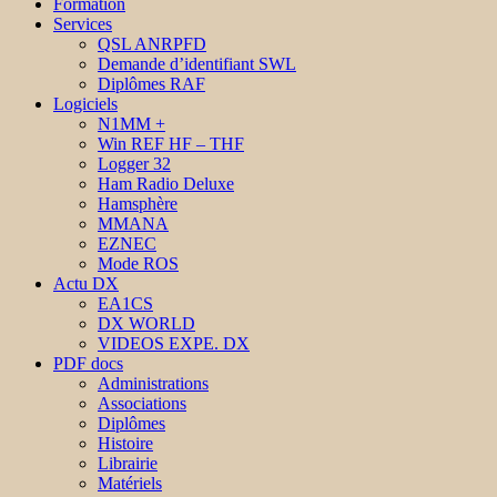
Formation
Services
QSL ANRPFD
Demande d’identifiant SWL
Diplômes RAF
Logiciels
N1MM +
Win REF HF – THF
Logger 32
Ham Radio Deluxe
Hamsphère
MMANA
EZNEC
Mode ROS
Actu DX
EA1CS
DX WORLD
VIDEOS EXPE. DX
PDF docs
Administrations
Associations
Diplômes
Histoire
Librairie
Matériels