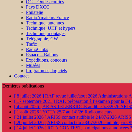
OC – Ondes courtes
Pays DXCC
Philatélie
RadioAmateurs France
Technique, antennes
Technique, UHF et hypers
Technique, montages
Télégraphie, CW
Trafic
RadioClubs
Espace – Ballons
Expéditions, concours
Musées
Programmes, logiciels
Contact
Dernières publications
[ 8 juillet 2026 ]
RAF revue juillet/aout 2026
Administration
[ 17 septembre 2021 ]
RAF, préparation à l’examen pour la F4
[ 4 août 2026 ]
ARISS TELEBRIDGE audible 5/8/2026
ARIS
[ 1 août 2026 ]
YOTA 25/7 au 1/8/26
Radioamateurs
[ 21 juillet 2026 ]
ARISS contact audible le 24/07/2026
ARISS
[ 20 juillet 2026 ]
ARISS contact du 23/07/2026 audible par 
[ 14 juillet 2026 ]
IOTA CONTEST, participations annoncées 