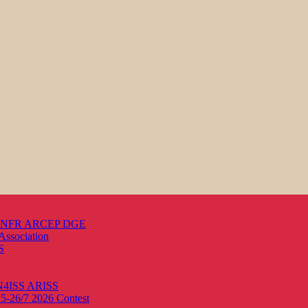
s ANFR ARCEP DGE
Association
S
ON4ISS
ARISS
25-26/7 2026
Contest