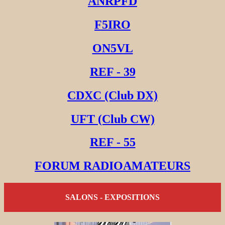
ANRPFD
F5IRO
ON5VL
REF - 39
CDXC (Club DX)
UFT (Club CW)
REF - 55
FORUM RADIOAMATEURS
SALONS - EXPOSITIONS