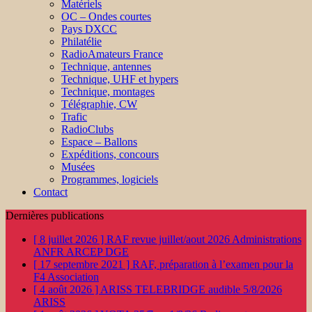
Matériels
OC – Ondes courtes
Pays DXCC
Philatélie
RadioAmateurs France
Technique, antennes
Technique, UHF et hypers
Technique, montages
Télégraphie, CW
Trafic
RadioClubs
Espace – Ballons
Expéditions, concours
Musées
Programmes, logiciels
Contact
Dernières publications
[ 8 juillet 2026 ]
RAF revue juillet/aout 2026
Administrations
ANFR ARCEP DGE
[ 17 septembre 2021 ]
RAF, préparation à l’examen pour la
F4
Association
[ 4 août 2026 ]
ARISS TELEBRIDGE audible 5/8/2026
ARISS