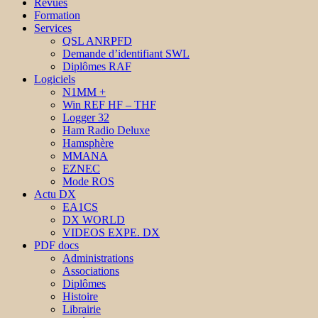
Revues
Formation
Services
QSL ANRPFD
Demande d’identifiant SWL
Diplômes RAF
Logiciels
N1MM +
Win REF HF – THF
Logger 32
Ham Radio Deluxe
Hamsphère
MMANA
EZNEC
Mode ROS
Actu DX
EA1CS
DX WORLD
VIDEOS EXPE. DX
PDF docs
Administrations
Associations
Diplômes
Histoire
Librairie