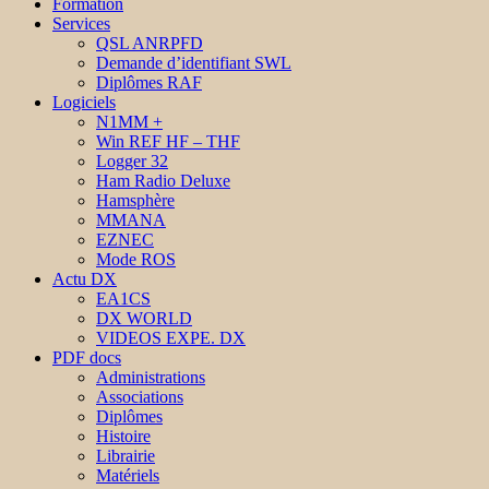
Formation
Services
QSL ANRPFD
Demande d’identifiant SWL
Diplômes RAF
Logiciels
N1MM +
Win REF HF – THF
Logger 32
Ham Radio Deluxe
Hamsphère
MMANA
EZNEC
Mode ROS
Actu DX
EA1CS
DX WORLD
VIDEOS EXPE. DX
PDF docs
Administrations
Associations
Diplômes
Histoire
Librairie
Matériels