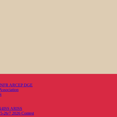
s ANFR ARCEP DGE
Association
S
ON4ISS
ARISS
25-26/7 2026
Contest