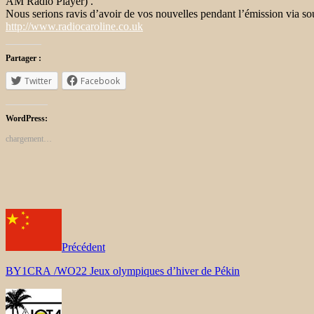
AM Radio Player) .
Nous serions ravis d’avoir de vos nouvelles pendant l’émission via so
http://www.radiocaroline.co.uk
Partager :
Twitter
Facebook
WordPress:
chargement…
Précédent
BY1CRA /WO22 Jeux olympiques d’hiver de Pékin