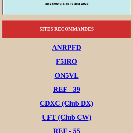
SITES RECOMMANDES
ANRPFD
F5IRO
ON5VL
REF - 39
CDXC (Club DX)
UFT (Club CW)
REF - 55