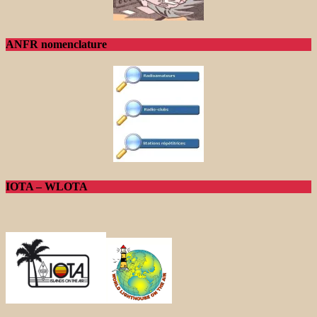
ANFR nomenclature
IOTA – WLOTA