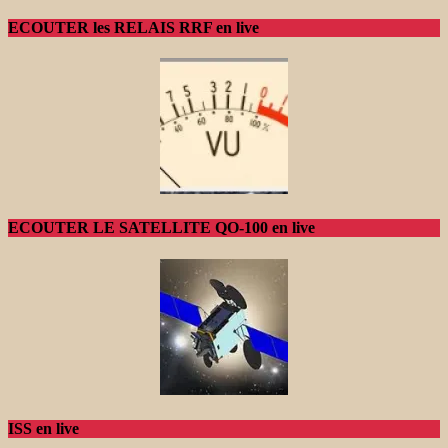
ECOUTER les RELAIS RRF en live
ECOUTER LE SATELLITE QO-100 en live
ISS en live