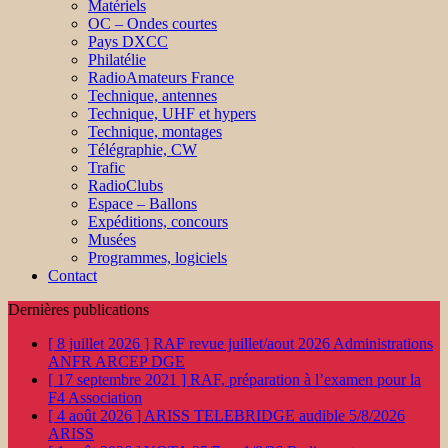
Matériels
OC – Ondes courtes
Pays DXCC
Philatélie
RadioAmateurs France
Technique, antennes
Technique, UHF et hypers
Technique, montages
Télégraphie, CW
Trafic
RadioClubs
Espace – Ballons
Expéditions, concours
Musées
Programmes, logiciels
Contact
Dernières publications
[ 8 juillet 2026 ]
RAF revue juillet/aout 2026
Administrations
ANFR ARCEP DGE
[ 17 septembre 2021 ]
RAF, préparation à l’examen pour la
F4
Association
[ 4 août 2026 ]
ARISS TELEBRIDGE audible 5/8/2026
ARISS