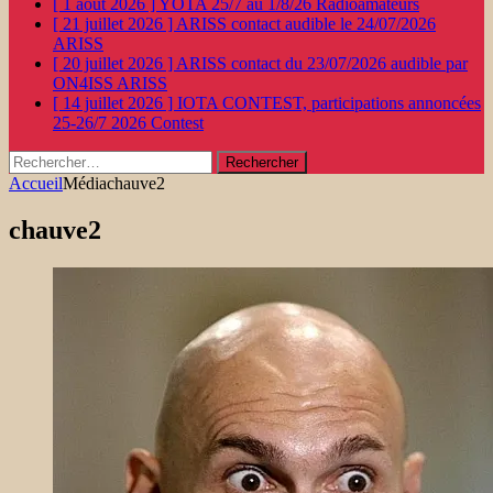
[ 1 août 2026 ]
YOTA 25/7 au 1/8/26
Radioamateurs
[ 21 juillet 2026 ]
ARISS contact audible le 24/07/2026
ARISS
[ 20 juillet 2026 ]
ARISS contact du 23/07/2026 audible par
ON4ISS
ARISS
[ 14 juillet 2026 ]
IOTA CONTEST, participations annoncées
25-26/7 2026
Contest
Rechercher :
Accueil
Média
chauve2
chauve2