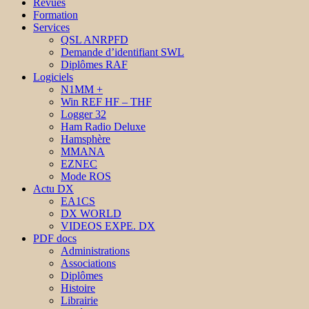
Revues
Formation
Services
QSL ANRPFD
Demande d’identifiant SWL
Diplômes RAF
Logiciels
N1MM +
Win REF HF – THF
Logger 32
Ham Radio Deluxe
Hamsphère
MMANA
EZNEC
Mode ROS
Actu DX
EA1CS
DX WORLD
VIDEOS EXPE. DX
PDF docs
Administrations
Associations
Diplômes
Histoire
Librairie