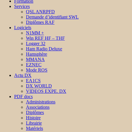
Formation
Services
QSL ANRPFD
Demande d’identifiant SWL
Diplômes RAF
Logiciels
N1MM +
Win REF HF – THF
Logger 32
Ham Radio Deluxe
Hamsphère
MMANA
EZNEC
Mode ROS
Actu DX
EA1CS
DX WORLD
VIDEOS EXPE. DX
PDF docs
Administrations
Associations
Diplômes
Histoire
Librairie
Matériels