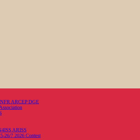
s ANFR ARCEP DGE
Association
S
ON4ISS
ARISS
25-26/7 2026
Contest