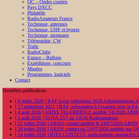
OC – Ondes courtes
Pays DXCC
Philatélie
RadioAmateurs France
Technique, antennes
Technique, UHF et hypers
Technique, montages
Télégraphie, CW
Trafic
RadioClubs
Espace – Ballons
Expéditions, concours
Musées
Programmes, logiciels
Contact
Dernières publications
[ 8 juillet 2026 ]
RAF revue juillet/aout 2026
Administration
[ 17 septembre 2021 ]
RAF, préparation à l’examen pour la F4
[ 4 août 2026 ]
ARISS TELEBRIDGE audible 5/8/2026
ARIS
[ 1 août 2026 ]
YOTA 25/7 au 1/8/26
Radioamateurs
[ 21 juillet 2026 ]
ARISS contact audible le 24/07/2026
ARISS
[ 20 juillet 2026 ]
ARISS contact du 23/07/2026 audible par 
[ 14 juillet 2026 ]
IOTA CONTEST, participations annoncées 