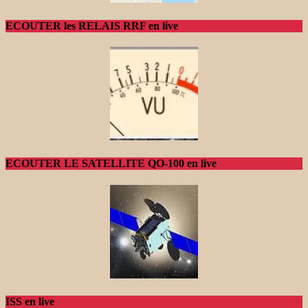
ECOUTER les RELAIS RRF en live
ECOUTER LE SATELLITE QO-100 en live
ISS en live