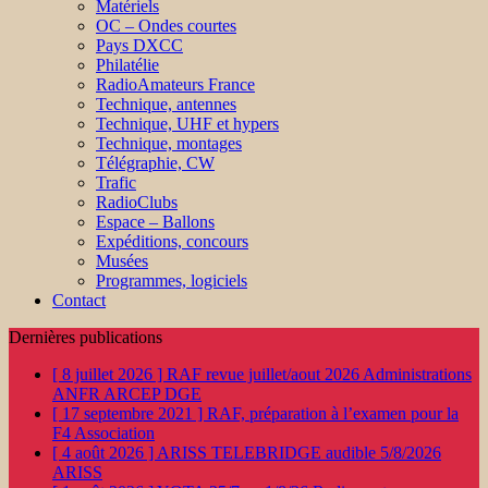
Matériels
OC – Ondes courtes
Pays DXCC
Philatélie
RadioAmateurs France
Technique, antennes
Technique, UHF et hypers
Technique, montages
Télégraphie, CW
Trafic
RadioClubs
Espace – Ballons
Expéditions, concours
Musées
Programmes, logiciels
Contact
Dernières publications
[ 8 juillet 2026 ]
RAF revue juillet/aout 2026
Administrations
ANFR ARCEP DGE
[ 17 septembre 2021 ]
RAF, préparation à l’examen pour la
F4
Association
[ 4 août 2026 ]
ARISS TELEBRIDGE audible 5/8/2026
ARISS