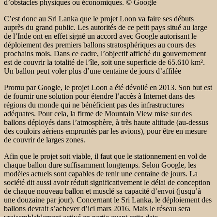
d’obstacles physiques ou économiques. © Google
C’est donc au Sri Lanka que le projet Loon va faire ses débuts
auprès du grand public. Les autorités de ce petit pays situé au large
de l’Inde ont en effet signé un accord avec Google autorisant le
déploiement des premiers ballons stratosphériques au cours des
prochains mois. Dans ce cadre, l’objectif affiché du gouvernement
est de couvrir la totalité de l’île, soit une superficie de 65.610 km².
Un ballon peut voler plus d’une centaine de jours d’affilée
Promu par Google, le projet Loon a été dévoilé en 2013. Son but est
de fournir une solution pour étendre l’accès à Internet dans des
régions du monde qui ne bénéficient pas des infrastructures
adéquates. Pour cela, la firme de Mountain View mise sur des
ballons déployés dans l’atmosphère, à très haute altitude (au-dessus
des couloirs aériens empruntés par les avions), pour être en mesure
de couvrir de larges zones.
Afin que le projet soit viable, il faut que le stationnement en vol de
chaque ballon dure suffisamment longtemps. Selon Google, les
modèles actuels sont capables de tenir une centaine de jours. La
société dit aussi avoir réduit significativement le délai de conception
de chaque nouveau ballon et musclé sa capacité d’envoi (jusqu’à
une douzaine par jour). Concernant le Sri Lanka, le déploiement des
ballons devrait s’achever d’ici mars 2016. Mais le réseau sera