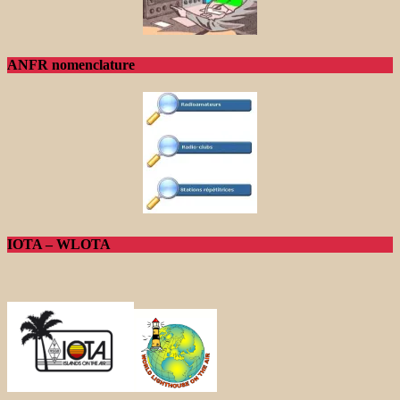
ANFR nomenclature
IOTA – WLOTA