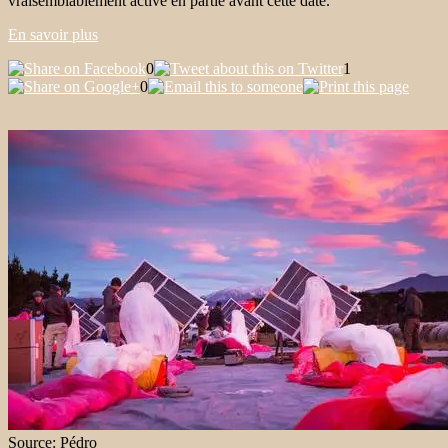
vraisemblablement activé en partie avant cette date.
En savoir plus
0
1
0
Source: Pédro