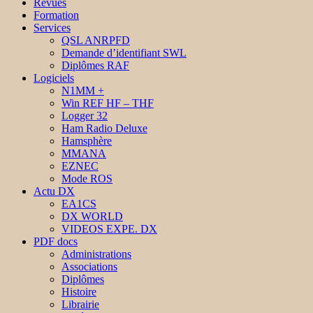
Revues
Formation
Services
QSL ANRPFD
Demande d’identifiant SWL
Diplômes RAF
Logiciels
N1MM +
Win REF HF – THF
Logger 32
Ham Radio Deluxe
Hamsphère
MMANA
EZNEC
Mode ROS
Actu DX
EA1CS
DX WORLD
VIDEOS EXPE. DX
PDF docs
Administrations
Associations
Diplômes
Histoire
Librairie