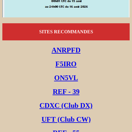
SITES RECOMMANDES
ANRPFD
F5IRO
ON5VL
REF - 39
CDXC (Club DX)
UFT (Club CW)