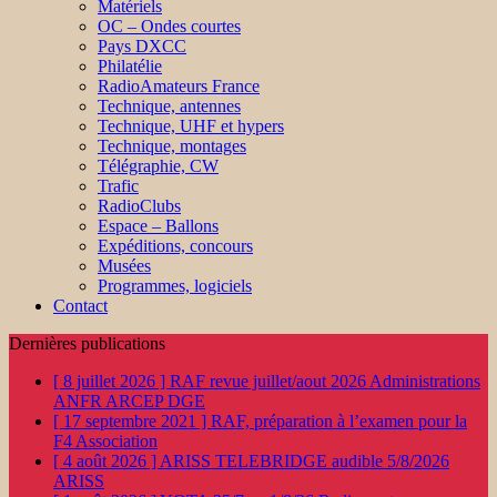
Matériels
OC – Ondes courtes
Pays DXCC
Philatélie
RadioAmateurs France
Technique, antennes
Technique, UHF et hypers
Technique, montages
Télégraphie, CW
Trafic
RadioClubs
Espace – Ballons
Expéditions, concours
Musées
Programmes, logiciels
Contact
Dernières publications
[ 8 juillet 2026 ]
RAF revue juillet/aout 2026
Administrations
ANFR ARCEP DGE
[ 17 septembre 2021 ]
RAF, préparation à l’examen pour la
F4
Association
[ 4 août 2026 ]
ARISS TELEBRIDGE audible 5/8/2026
ARISS