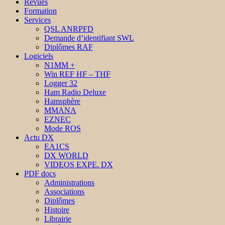
Revues
Formation
Services
QSL ANRPFD
Demande d’identifiant SWL
Diplômes RAF
Logiciels
N1MM +
Win REF HF – THF
Logger 32
Ham Radio Deluxe
Hamsphère
MMANA
EZNEC
Mode ROS
Actu DX
EA1CS
DX WORLD
VIDEOS EXPE. DX
PDF docs
Administrations
Associations
Diplômes
Histoire
Librairie