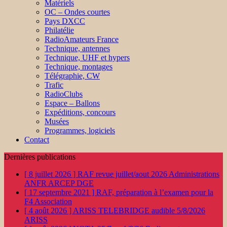
Matériels
OC – Ondes courtes
Pays DXCC
Philatélie
RadioAmateurs France
Technique, antennes
Technique, UHF et hypers
Technique, montages
Télégraphie, CW
Trafic
RadioClubs
Espace – Ballons
Expéditions, concours
Musées
Programmes, logiciels
Contact
Dernières publications
[ 8 juillet 2026 ]
RAF revue juillet/aout 2026
Administrations
ANFR ARCEP DGE
[ 17 septembre 2021 ]
RAF, préparation à l’examen pour la
F4
Association
[ 4 août 2026 ]
ARISS TELEBRIDGE audible 5/8/2026
ARISS