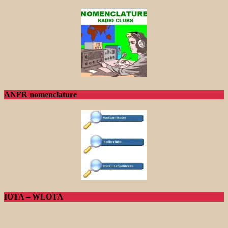
ANFR nomenclature
IOTA – WLOTA