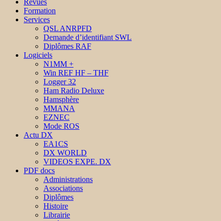
Revues
Formation
Services
QSL ANRPFD
Demande d’identifiant SWL
Diplômes RAF
Logiciels
N1MM +
Win REF HF – THF
Logger 32
Ham Radio Deluxe
Hamsphère
MMANA
EZNEC
Mode ROS
Actu DX
EA1CS
DX WORLD
VIDEOS EXPE. DX
PDF docs
Administrations
Associations
Diplômes
Histoire
Librairie