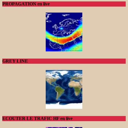
PROPAGATION en live
GREY LINE
ECOUTER LE TRAFIC HF en live