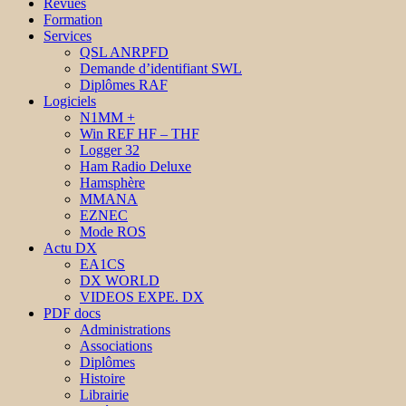
Revues
Formation
Services
QSL ANRPFD
Demande d’identifiant SWL
Diplômes RAF
Logiciels
N1MM +
Win REF HF – THF
Logger 32
Ham Radio Deluxe
Hamsphère
MMANA
EZNEC
Mode ROS
Actu DX
EA1CS
DX WORLD
VIDEOS EXPE. DX
PDF docs
Administrations
Associations
Diplômes
Histoire
Librairie