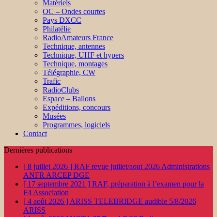
Matériels
OC – Ondes courtes
Pays DXCC
Philatélie
RadioAmateurs France
Technique, antennes
Technique, UHF et hypers
Technique, montages
Télégraphie, CW
Trafic
RadioClubs
Espace – Ballons
Expéditions, concours
Musées
Programmes, logiciels
Contact
Dernières publications
[ 8 juillet 2026 ]
RAF revue juillet/aout 2026
Administrations
ANFR ARCEP DGE
[ 17 septembre 2021 ]
RAF, préparation à l’examen pour la
F4
Association
[ 4 août 2026 ]
ARISS TELEBRIDGE audible 5/8/2026
ARISS