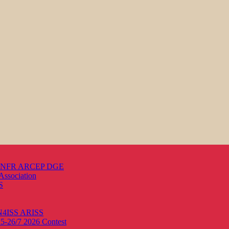
s ANFR ARCEP DGE
Association
S
ON4ISS
ARISS
25-26/7 2026
Contest