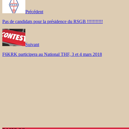
Précédent
Pas de candidats pour la présidence du RSGB !!!!!!!!!!!
Suivant
F6KRK participera au National THF, 3 et 4 mars 2018