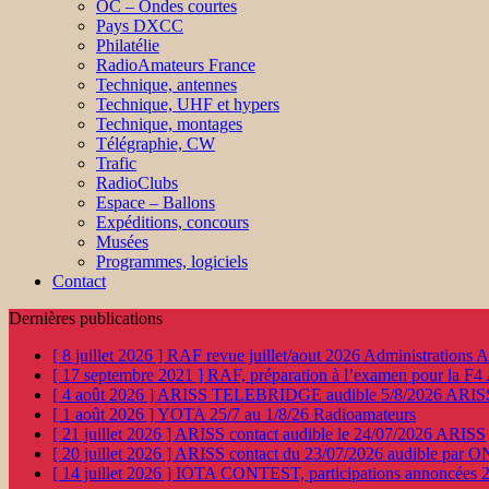
OC – Ondes courtes
Pays DXCC
Philatélie
RadioAmateurs France
Technique, antennes
Technique, UHF et hypers
Technique, montages
Télégraphie, CW
Trafic
RadioClubs
Espace – Ballons
Expéditions, concours
Musées
Programmes, logiciels
Contact
Dernières publications
[ 8 juillet 2026 ]
RAF revue juillet/aout 2026
Administration
[ 17 septembre 2021 ]
RAF, préparation à l’examen pour la F4
[ 4 août 2026 ]
ARISS TELEBRIDGE audible 5/8/2026
ARIS
[ 1 août 2026 ]
YOTA 25/7 au 1/8/26
Radioamateurs
[ 21 juillet 2026 ]
ARISS contact audible le 24/07/2026
ARISS
[ 20 juillet 2026 ]
ARISS contact du 23/07/2026 audible par 
[ 14 juillet 2026 ]
IOTA CONTEST, participations annoncées 