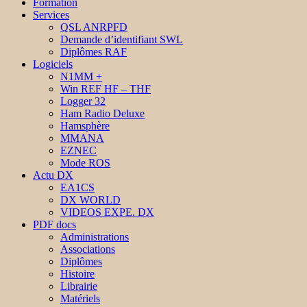
Formation
Services
QSL ANRPFD
Demande d’identifiant SWL
Diplômes RAF
Logiciels
N1MM +
Win REF HF – THF
Logger 32
Ham Radio Deluxe
Hamsphère
MMANA
EZNEC
Mode ROS
Actu DX
EA1CS
DX WORLD
VIDEOS EXPE. DX
PDF docs
Administrations
Associations
Diplômes
Histoire
Librairie
Matériels