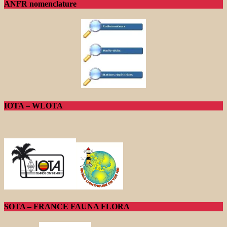
ANFR nomenclature
IOTA – WLOTA
SOTA – FRANCE FAUNA FLORA