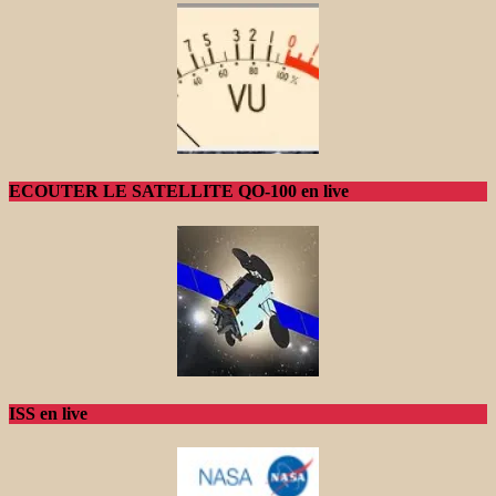
ECOUTER LE SATELLITE QO-100 en live
ISS en live