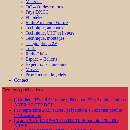
Matériels
OC – Ondes courtes
Pays DXCC
Philatélie
RadioAmateurs France
Technique, antennes
Technique, UHF et hypers
Technique, montages
Télégraphie, CW
Trafic
RadioClubs
Espace – Ballons
Expéditions, concours
Musées
Programmes, logiciels
Contact
Dernières publications
[ 8 juillet 2026 ]
RAF revue juillet/aout 2026
Administrations
ANFR ARCEP DGE
[ 17 septembre 2021 ]
RAF, préparation à l’examen pour la
F4
Association
[ 4 août 2026 ]
ARISS TELEBRIDGE audible 5/8/2026
ARISS