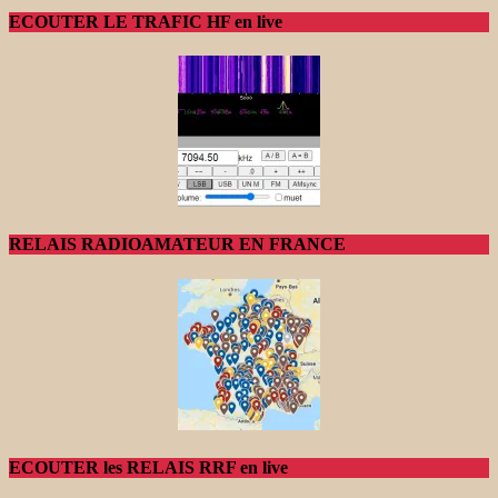
ECOUTER LE TRAFIC HF en live
RELAIS RADIOAMATEUR EN FRANCE
ECOUTER les RELAIS RRF en live