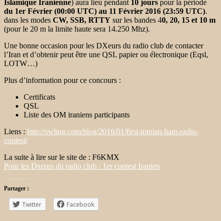
Islamique Iranienne
) aura lieu pendant
10 jours
pour la période
du 1er Février (00:00 UTC) au 11 Février 2016 (23:59 UTC)
.
dans les modes
CW, SSB, RTTY
sur les bandes 4
0, 20, 15 et 10 m
(pour le 20 m la limite haute sera 14.250 Mhz).
Une bonne occasion pour les DXeurs du radio club de contacter
l’Iran et d’obtenir peut être une QSL papier ou électronique (Eqsl,
LOTW…)
Plus d’information pour ce concours :
Certificats
QSL
Liste des OM iraniens participants
Liens :
http://swling.com/blog/2016/01/first-iranian-ham-radio-
contest/
La suite à lire sur le site de : F6KMX
Pour les Dxeurs du radio club : 1er contest Iranien
Partager :
Twitter
Facebook