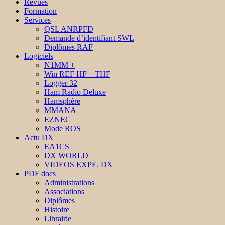
Revues
Formation
Services
QSL ANRPFD
Demande d’identifiant SWL
Diplômes RAF
Logiciels
N1MM +
Win REF HF – THF
Logger 32
Ham Radio Deluxe
Hamsphère
MMANA
EZNEC
Mode ROS
Actu DX
EA1CS
DX WORLD
VIDEOS EXPE. DX
PDF docs
Administrations
Associations
Diplômes
Histoire
Librairie