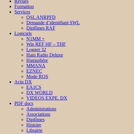
Revues
Formation
Services
QSL ANRPFD
Demande d’identifiant SWL
Diplômes RAF
Logiciels
N1MM +
Win REF HF – THF
Logger 32
Ham Radio Deluxe
Hamsphère
MMANA
EZNEC
Mode ROS
Actu DX
EA1CS
DX WORLD
VIDEOS EXPE. DX
PDF docs
Administrations
Associations
Diplômes
Histoire
Librairie