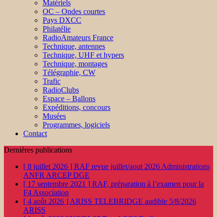
Matériels
OC – Ondes courtes
Pays DXCC
Philatélie
RadioAmateurs France
Technique, antennes
Technique, UHF et hypers
Technique, montages
Télégraphie, CW
Trafic
RadioClubs
Espace – Ballons
Expéditions, concours
Musées
Programmes, logiciels
Contact
Dernières publications
[ 8 juillet 2026 ]
RAF revue juillet/aout 2026
Administrations
ANFR ARCEP DGE
[ 17 septembre 2021 ]
RAF, préparation à l’examen pour la
F4
Association
[ 4 août 2026 ]
ARISS TELEBRIDGE audible 5/8/2026
ARISS