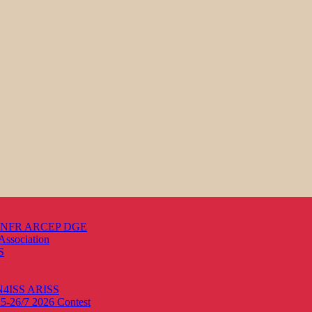
s ANFR ARCEP DGE
Association
S
ON4ISS
ARISS
25-26/7 2026
Contest