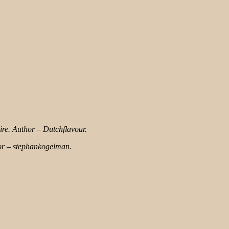
re. Author – Dutchflavour.
hor – stephankogelman.