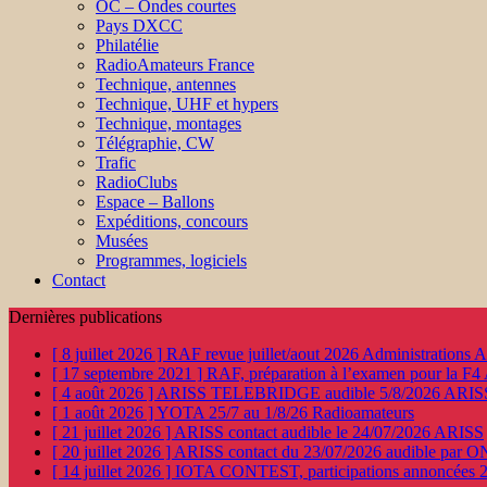
OC – Ondes courtes
Pays DXCC
Philatélie
RadioAmateurs France
Technique, antennes
Technique, UHF et hypers
Technique, montages
Télégraphie, CW
Trafic
RadioClubs
Espace – Ballons
Expéditions, concours
Musées
Programmes, logiciels
Contact
Dernières publications
[ 8 juillet 2026 ]
RAF revue juillet/aout 2026
Administration
[ 17 septembre 2021 ]
RAF, préparation à l’examen pour la F4
[ 4 août 2026 ]
ARISS TELEBRIDGE audible 5/8/2026
ARIS
[ 1 août 2026 ]
YOTA 25/7 au 1/8/26
Radioamateurs
[ 21 juillet 2026 ]
ARISS contact audible le 24/07/2026
ARISS
[ 20 juillet 2026 ]
ARISS contact du 23/07/2026 audible par 
[ 14 juillet 2026 ]
IOTA CONTEST, participations annoncées 