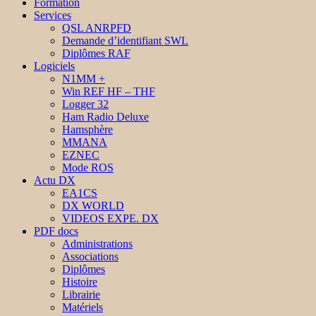
Formation
Services
QSL ANRPFD
Demande d’identifiant SWL
Diplômes RAF
Logiciels
N1MM +
Win REF HF – THF
Logger 32
Ham Radio Deluxe
Hamsphère
MMANA
EZNEC
Mode ROS
Actu DX
EA1CS
DX WORLD
VIDEOS EXPE. DX
PDF docs
Administrations
Associations
Diplômes
Histoire
Librairie
Matériels