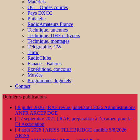
Matériels
OC – Ondes courtes
Pays DXCC
Philatélie
RadioAmateurs France
Technique, antennes
Technique, UHF et hypers
Technique, montages
Télégraphie, CW
Trafic
RadioClubs
Espace – Ballons
Expéditions, concours
Musées
Programmes, logiciels
Contact
Dernières publications
[ 8 juillet 2026 ]
RAF revue juillet/aout 2026
Administrations
ANFR ARCEP DGE
[ 17 septembre 2021 ]
RAF, préparation à l’examen pour la
F4
Association
[ 4 août 2026 ]
ARISS TELEBRIDGE audible 5/8/2026
ARISS