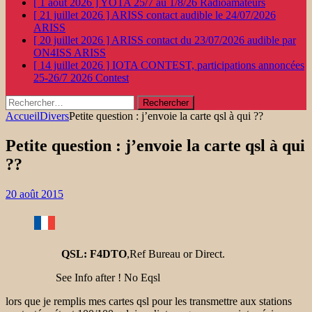
[ 1 août 2026 ]
YOTA 25/7 au 1/8/26
Radioamateurs
[ 21 juillet 2026 ]
ARISS contact audible le 24/07/2026
ARISS
[ 20 juillet 2026 ]
ARISS contact du 23/07/2026 audible par
ON4ISS
ARISS
[ 14 juillet 2026 ]
IOTA CONTEST, participations annoncées
25-26/7 2026
Contest
Rechercher :
Accueil
Divers
Petite question : j’envoie la carte qsl à qui ??
Petite question : j’envoie la carte qsl à qui
??
20 août 2015
QSL:
F4DTO
,Ref Bureau or Direct.
See Info after ! No Eqsl
lors que je remplis mes cartes qsl pour les transmettre aux stations