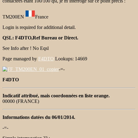
contactées étant 100/100 qsl, je m’interroge sur ce point précis :
TM200EN
France
Login is required for additional detail.
QSL:
F4DTO
,Ref
Bureau
or
Direct
.
See Info after ! No Eqsl
Page managed by
F4DTO
Lookups: 14669
-=-
F4DTO
Indicatif attribué, mais coordonnées en liste orange.
00000 (FRANCE)
Informations datées du 06/01/2014.
-=-