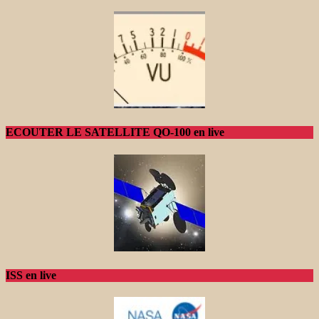
ECOUTER LE SATELLITE QO-100 en live
ISS en live