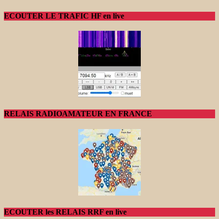
ECOUTER LE TRAFIC HF en live
RELAIS RADIOAMATEUR EN FRANCE
ECOUTER les RELAIS RRF en live