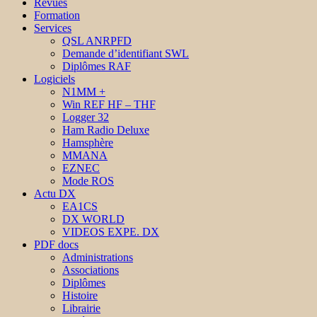
Revues
Formation
Services
QSL ANRPFD
Demande d’identifiant SWL
Diplômes RAF
Logiciels
N1MM +
Win REF HF – THF
Logger 32
Ham Radio Deluxe
Hamsphère
MMANA
EZNEC
Mode ROS
Actu DX
EA1CS
DX WORLD
VIDEOS EXPE. DX
PDF docs
Administrations
Associations
Diplômes
Histoire
Librairie