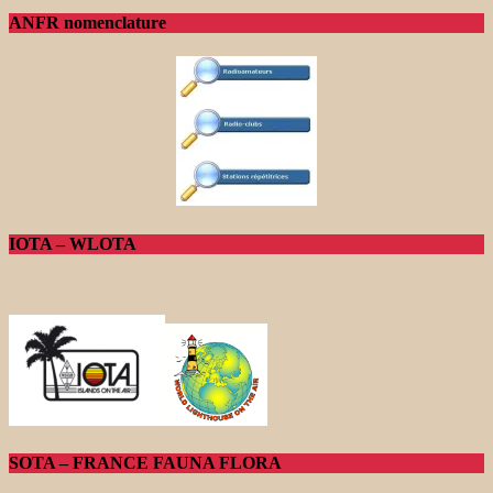
ANFR nomenclature
IOTA – WLOTA
SOTA – FRANCE FAUNA FLORA