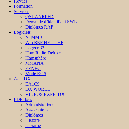
Revues
Formation
Services
QSL ANRPFD
Demande d’identifiant SWL
Diplômes RAF
Logiciels
N1MM +
Win REF HF – THF
Logger 32
Ham Radio Deluxe
Hamsphère
MMANA
EZNEC
Mode ROS
Actu DX
EA1CS
DX WORLD
VIDEOS EXPE. DX
PDF docs
Administrations
Associations
Diplômes
Histoire
Librairie