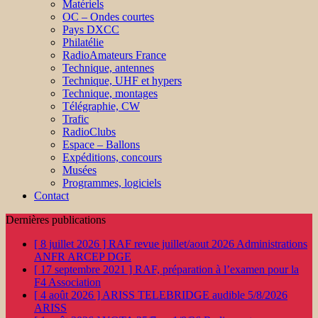
Matériels
OC – Ondes courtes
Pays DXCC
Philatélie
RadioAmateurs France
Technique, antennes
Technique, UHF et hypers
Technique, montages
Télégraphie, CW
Trafic
RadioClubs
Espace – Ballons
Expéditions, concours
Musées
Programmes, logiciels
Contact
Dernières publications
[ 8 juillet 2026 ]
RAF revue juillet/aout 2026
Administrations
ANFR ARCEP DGE
[ 17 septembre 2021 ]
RAF, préparation à l’examen pour la
F4
Association
[ 4 août 2026 ]
ARISS TELEBRIDGE audible 5/8/2026
ARISS