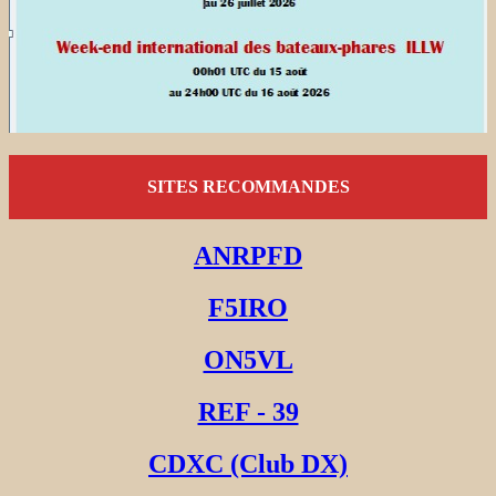
SITES RECOMMANDES
ANRPFD
F5IRO
ON5VL
REF - 39
CDXC (Club DX)