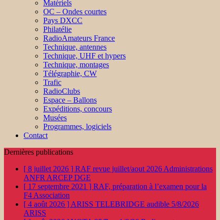
Matériels
OC – Ondes courtes
Pays DXCC
Philatélie
RadioAmateurs France
Technique, antennes
Technique, UHF et hypers
Technique, montages
Télégraphie, CW
Trafic
RadioClubs
Espace – Ballons
Expéditions, concours
Musées
Programmes, logiciels
Contact
Dernières publications
[ 8 juillet 2026 ]
RAF revue juillet/aout 2026
Administrations
ANFR ARCEP DGE
[ 17 septembre 2021 ]
RAF, préparation à l’examen pour la
F4
Association
[ 4 août 2026 ]
ARISS TELEBRIDGE audible 5/8/2026
ARISS