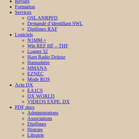
Revues
Formation
Services
QSL ANRPFD
Demande d’identifiant SWL
Diplômes RAF
Logiciels
N1MM +
Win REF HF – THF
Logger 32
Ham Radio Deluxe
Hamsphère
MMANA
EZNEC
Mode ROS
Actu DX
EA1CS
DX WORLD
VIDEOS EXPE. DX
PDF docs
Administrations
Associations
Diplômes
Histoire
Librairie