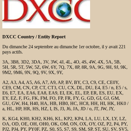
DXCC Country / Entity Report
Du dimanche 24 septembre au dimanche 1er octobre, il y avait 221
pays actifs.
3A, 3B8, 3D2, 3DA, 3V, 3W, 4J, 4L, 4O, 4S, 4W, 4X, 5A, 5B,
5H, 5R, 5T, 5W, 5Z, 6W, 6Y, 7Q, 7X, 8P, 8R, 9A, 9G, 9H, 9J, 9K,
9M2, 9M6, 9N, 9Q, 9V, 9X, 9Y,
A2, A3, A4, A5, A6, A7, A9, AP, BV, BY, C3, C9, CE, CE0Y,
CE9, CM, CN, CP, CT, CT3, CU, CX, DL, DU, E4, E5 / n, E5 / s,
E6, E7, EA, EA6, EA8, EA9, EI, EK, EL, EP, ER, ES, EU, EX,
EY, EZ, F, FG, FK, FM, FO, FP, FR, FY, G, GD, GI, GJ, GM,
GU, GW, H4, H40, HA, HB, HB0, HC, HC8, HH, HI, HK, HK0 /
a, HL, HP, HR, HS, HZ, I, IS, J3, J6, JA, JD / o, JT, JW, JY,
K, KG4, KH0, KH2, KH6, KL, KP2, KP4, LA, LU, LX, LY, LZ,
OA, OD, OE, OH, OH0, OK, OM, ON, OX, OY, OZ, P2, P4, PY,
PJ2, PJ4, PY, PY0F, PZ, S0, S5, S7, S9, SM, SP, ST, SU, SV, SV5,