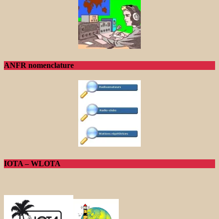
ANFR nomenclature
IOTA – WLOTA