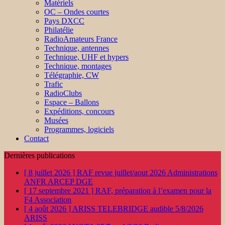
Matériels
OC – Ondes courtes
Pays DXCC
Philatélie
RadioAmateurs France
Technique, antennes
Technique, UHF et hypers
Technique, montages
Télégraphie, CW
Trafic
RadioClubs
Espace – Ballons
Expéditions, concours
Musées
Programmes, logiciels
Contact
Dernières publications
[ 8 juillet 2026 ]
RAF revue juillet/aout 2026
Administrations
ANFR ARCEP DGE
[ 17 septembre 2021 ]
RAF, préparation à l’examen pour la
F4
Association
[ 4 août 2026 ]
ARISS TELEBRIDGE audible 5/8/2026
ARISS