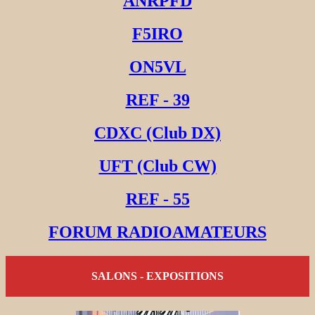
ANRPFD
F5IRO
ON5VL
REF - 39
CDXC (Club DX)
UFT (Club CW)
REF - 55
FORUM RADIOAMATEURS
SALONS - EXPOSITIONS