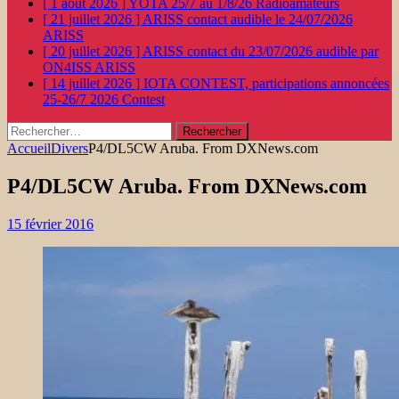
[ 1 août 2026 ]
YOTA 25/7 au 1/8/26
Radioamateurs
[ 21 juillet 2026 ]
ARISS contact audible le 24/07/2026
ARISS
[ 20 juillet 2026 ]
ARISS contact du 23/07/2026 audible par
ON4ISS
ARISS
[ 14 juillet 2026 ]
IOTA CONTEST, participations annoncées
25-26/7 2026
Contest
Rechercher :
Accueil
Divers
P4/DL5CW Aruba. From DXNews.com
P4/DL5CW Aruba. From DXNews.com
15 février 2016