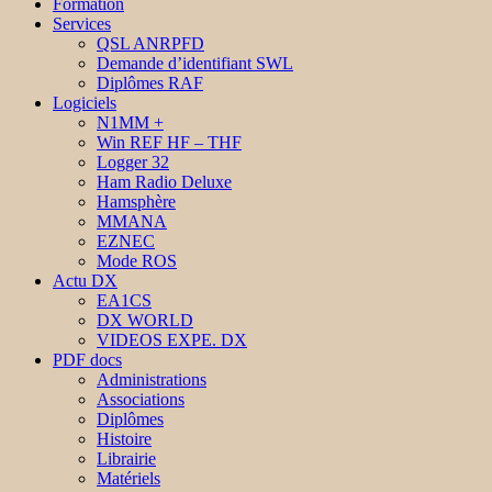
Formation
Services
QSL ANRPFD
Demande d’identifiant SWL
Diplômes RAF
Logiciels
N1MM +
Win REF HF – THF
Logger 32
Ham Radio Deluxe
Hamsphère
MMANA
EZNEC
Mode ROS
Actu DX
EA1CS
DX WORLD
VIDEOS EXPE. DX
PDF docs
Administrations
Associations
Diplômes
Histoire
Librairie
Matériels