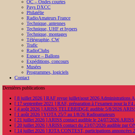
OC – Ondes courtes
Pays DXCC
Philatélie
RadioAmateurs France
Technique, antennes
Technique, UHF et hypers
Technique, montages
Télégraphie, CW
Trafic
RadioClubs
Espace – Ballons
Expéditions, concours
Musées
Programmes, logiciels
Contact
Dernières publications
[ 8 juillet 2026 ]
RAF revue juillet/aout 2026
Administration
[ 17 septembre 2021 ]
RAF, préparation à l’examen pour la F4
[ 4 août 2026 ]
ARISS TELEBRIDGE audible 5/8/2026
ARIS
[ 1 août 2026 ]
YOTA 25/7 au 1/8/26
Radioamateurs
[ 21 juillet 2026 ]
ARISS contact audible le 24/07/2026
ARISS
[ 20 juillet 2026 ]
ARISS contact du 23/07/2026 audible par 
[ 14 juillet 2026 ]
IOTA CONTEST, participations annoncées 