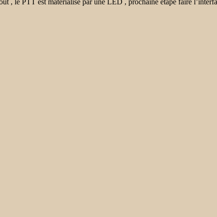
t , le PTT est matérialisé par une LED , prochaine étape faire l’interfa