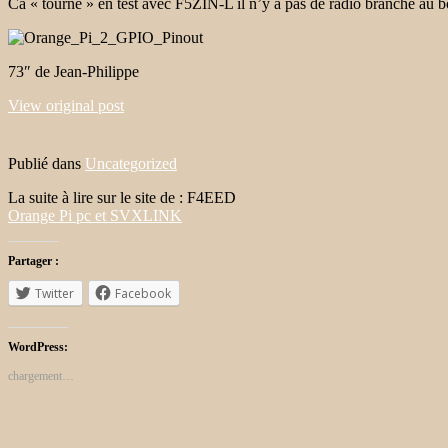
Ca « tourne » en test avec F5ZIN-L il n’y a pas de radio branché au bou
73″ de Jean-Philippe
View original post
Publié dans
Uncategorized
La suite à lire sur le site de : F4EED
Orange Pi pc et SVXLINK
Partager :
Twitter
Facebook
WordPress:
chargement…