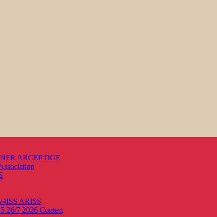
s ANFR ARCEP DGE
Association
S
ON4ISS
ARISS
25-26/7 2026
Contest