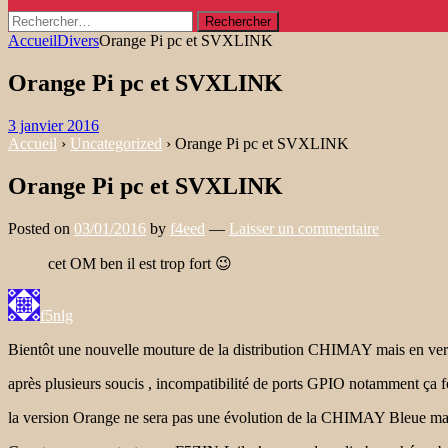
Rechercher :
Accueil
Divers
Orange Pi pc et SVXLINK
Orange Pi pc et SVXLINK
3 janvier 2016
Accueil
›
Uncategorized
›
Orange Pi pc et SVXLINK
Orange Pi pc et SVXLINK
Posted on
03/01/2016
by
f4eed
—
Laisser un commentaire
cet OM ben il est trop fort
😉
f5nlg
Bientôt une nouvelle mouture de la distribution CHIMAY mais en v
après plusieurs soucis , incompatibilité de ports GPIO notamment ça fo
la version Orange ne sera pas une évolution de la CHIMAY Bleue mais