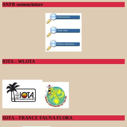
ANFR nomenclature
IOTA – WLOTA
SOTA – FRANCE FAUNA FLORA