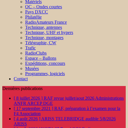
Matériels
OC – Ondes courtes
Pays DXCC
Philatélie
RadioAmateurs France
Technique, antennes
Technique, UHF et hypers
Technique, montages
Télégraphie, CW
Trafic
RadioClubs
Espace – Ballons
Expéditions, concours
Musées
Programmes, logiciels
Contact
Dernières publications
[ 8 juillet 2026 ]
RAF revue juillet/aout 2026
Administrations
ANFR ARCEP DGE
[ 17 septembre 2021 ]
RAF, préparation à l’examen pour la
F4
Association
[ 4 août 2026 ]
ARISS TELEBRIDGE audible 5/8/2026
ARISS