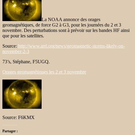
La NOAA annonce des orages
geomagnétiques, de force G2 à G3, pour les journées du 2 et 3
novembre. Des perturbations sont à prévoir sur les bandes HF ainsi
que pour les satellites.
Source:
http://www.arrl.org/news/geomagnetic-storms-likely-on-
november-2-3
73’s, Stéphane, F5UGQ.
Orages geomagnétiques les 2 et 3 novembre
Source: F6KMX
Partager :