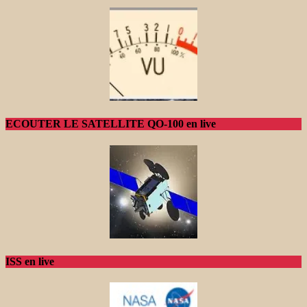
ECOUTER LE SATELLITE QO-100 en live
ISS en live