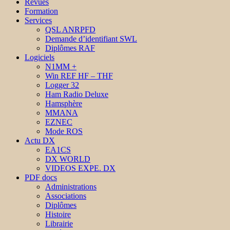
Revues
Formation
Services
QSL ANRPFD
Demande d’identifiant SWL
Diplômes RAF
Logiciels
N1MM +
Win REF HF – THF
Logger 32
Ham Radio Deluxe
Hamsphère
MMANA
EZNEC
Mode ROS
Actu DX
EA1CS
DX WORLD
VIDEOS EXPE. DX
PDF docs
Administrations
Associations
Diplômes
Histoire
Librairie