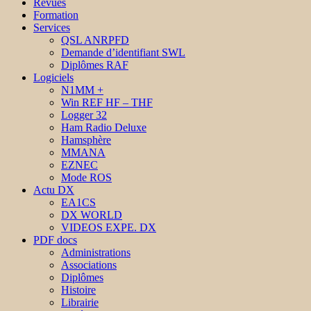
Revues
Formation
Services
QSL ANRPFD
Demande d’identifiant SWL
Diplômes RAF
Logiciels
N1MM +
Win REF HF – THF
Logger 32
Ham Radio Deluxe
Hamsphère
MMANA
EZNEC
Mode ROS
Actu DX
EA1CS
DX WORLD
VIDEOS EXPE. DX
PDF docs
Administrations
Associations
Diplômes
Histoire
Librairie