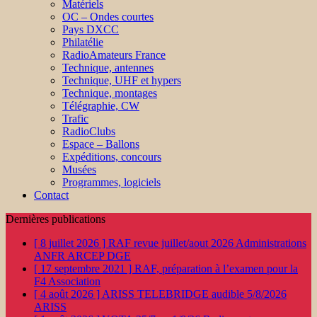
Matériels
OC – Ondes courtes
Pays DXCC
Philatélie
RadioAmateurs France
Technique, antennes
Technique, UHF et hypers
Technique, montages
Télégraphie, CW
Trafic
RadioClubs
Espace – Ballons
Expéditions, concours
Musées
Programmes, logiciels
Contact
Dernières publications
[ 8 juillet 2026 ]
RAF revue juillet/aout 2026
Administrations
ANFR ARCEP DGE
[ 17 septembre 2021 ]
RAF, préparation à l’examen pour la
F4
Association
[ 4 août 2026 ]
ARISS TELEBRIDGE audible 5/8/2026
ARISS