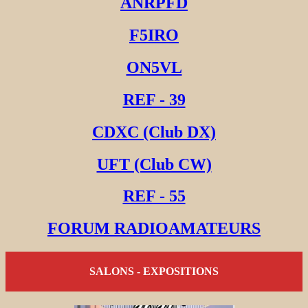
ANRPFD
F5IRO
ON5VL
REF - 39
CDXC (Club DX)
UFT (Club CW)
REF - 55
FORUM RADIOAMATEURS
SALONS - EXPOSITIONS