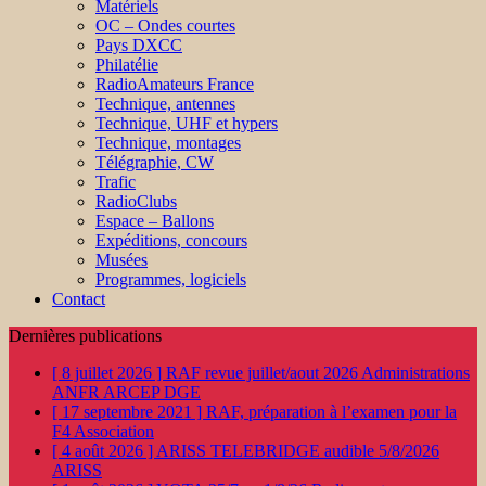
Matériels
OC – Ondes courtes
Pays DXCC
Philatélie
RadioAmateurs France
Technique, antennes
Technique, UHF et hypers
Technique, montages
Télégraphie, CW
Trafic
RadioClubs
Espace – Ballons
Expéditions, concours
Musées
Programmes, logiciels
Contact
Dernières publications
[ 8 juillet 2026 ]
RAF revue juillet/aout 2026
Administrations
ANFR ARCEP DGE
[ 17 septembre 2021 ]
RAF, préparation à l’examen pour la
F4
Association
[ 4 août 2026 ]
ARISS TELEBRIDGE audible 5/8/2026
ARISS