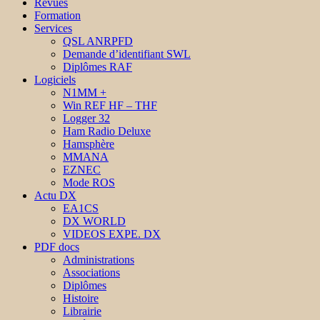
Revues
Formation
Services
QSL ANRPFD
Demande d’identifiant SWL
Diplômes RAF
Logiciels
N1MM +
Win REF HF – THF
Logger 32
Ham Radio Deluxe
Hamsphère
MMANA
EZNEC
Mode ROS
Actu DX
EA1CS
DX WORLD
VIDEOS EXPE. DX
PDF docs
Administrations
Associations
Diplômes
Histoire
Librairie