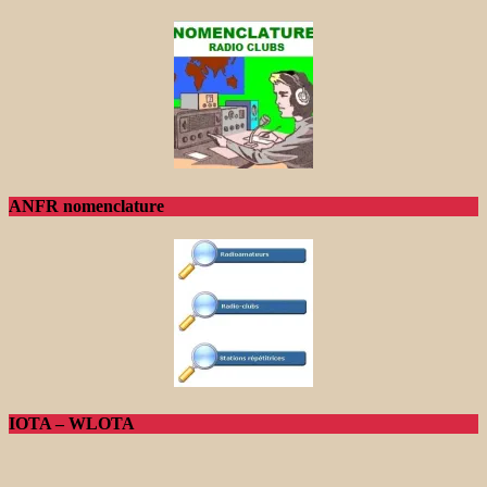
ANFR nomenclature
IOTA – WLOTA