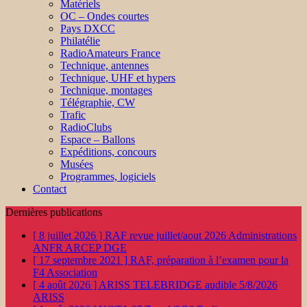
Matériels
OC – Ondes courtes
Pays DXCC
Philatélie
RadioAmateurs France
Technique, antennes
Technique, UHF et hypers
Technique, montages
Télégraphie, CW
Trafic
RadioClubs
Espace – Ballons
Expéditions, concours
Musées
Programmes, logiciels
Contact
Dernières publications
[ 8 juillet 2026 ]
RAF revue juillet/aout 2026
Administrations
ANFR ARCEP DGE
[ 17 septembre 2021 ]
RAF, préparation à l’examen pour la
F4
Association
[ 4 août 2026 ]
ARISS TELEBRIDGE audible 5/8/2026
ARISS