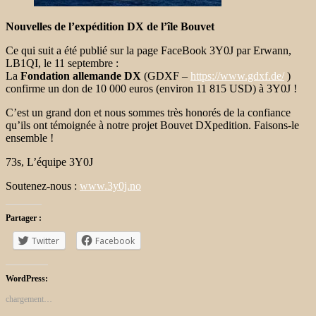
Nouvelles de l’expédition DX de l’île Bouvet
Ce qui suit a été publié sur la page FaceBook 3Y0J par Erwann,
LB1QI, le 11 septembre :
La
Fondation allemande DX
(GDXF –
https://www.gdxf.de/
)
confirme un don de 10 000 euros (environ 11 815 USD) à 3Y0J !
C’est un grand don et nous sommes très honorés de la confiance
qu’ils ont témoignée à notre projet Bouvet DXpedition. Faisons-le
ensemble !
73s, L’équipe 3Y0J
Soutenez-nous :
www.3y0j.no
Partager :
Twitter
Facebook
WordPress:
chargement…