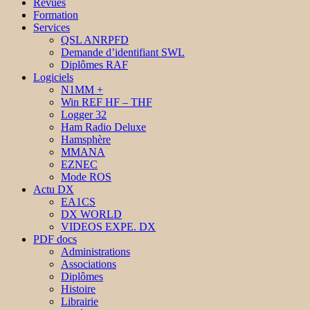
Revues
Formation
Services
QSL ANRPFD
Demande d’identifiant SWL
Diplômes RAF
Logiciels
N1MM +
Win REF HF – THF
Logger 32
Ham Radio Deluxe
Hamsphère
MMANA
EZNEC
Mode ROS
Actu DX
EA1CS
DX WORLD
VIDEOS EXPE. DX
PDF docs
Administrations
Associations
Diplômes
Histoire
Librairie