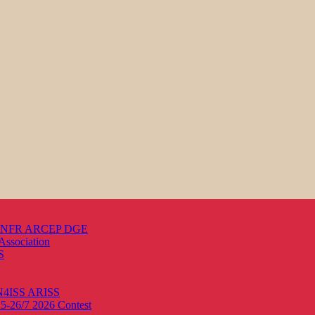
s ANFR ARCEP DGE
Association
S
ON4ISS
ARISS
25-26/7 2026
Contest