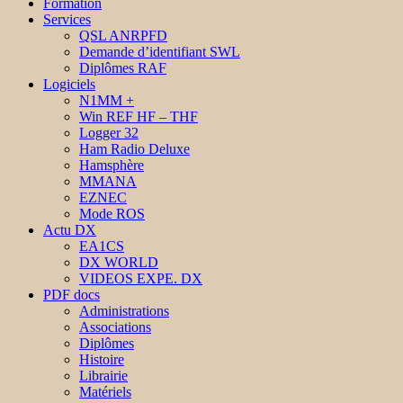
Formation
Services
QSL ANRPFD
Demande d’identifiant SWL
Diplômes RAF
Logiciels
N1MM +
Win REF HF – THF
Logger 32
Ham Radio Deluxe
Hamsphère
MMANA
EZNEC
Mode ROS
Actu DX
EA1CS
DX WORLD
VIDEOS EXPE. DX
PDF docs
Administrations
Associations
Diplômes
Histoire
Librairie
Matériels