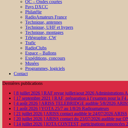
OC – Ondes courtes
Pays DXCC
Philatélie
RadioAmateurs France
Technique, antennes
Technique, UHF et hypers
Technique, montages
Télégraphie, CW
Trafic
RadioClubs
Espace – Ballons
Expéditions, concours
Musées
Programmes, logiciels
Contact
Dernières publications
[ 8 juillet 2026 ]
RAF revue juillet/aout 2026
Administration
[ 17 septembre 2021 ]
RAF, préparation à l’examen pour la F4
[ 4 août 2026 ]
ARISS TELEBRIDGE audible 5/8/2026
ARIS
[ 1 août 2026 ]
YOTA 25/7 au 1/8/26
Radioamateurs
[ 21 juillet 2026 ]
ARISS contact audible le 24/07/2026
ARISS
[ 20 juillet 2026 ]
ARISS contact du 23/07/2026 audible par 
[ 14 juillet 2026 ]
IOTA CONTEST, participations annoncées 