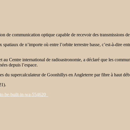
ation de communication optique capable de recevoir des transmissions de
patiaux de n’importe où entre l’orbite terrestre basse, c’est-à-dire ent
au Centre international de radioastronomie, a déclaré que les communic
nées depuis l’espace.
es du supercalculateur de Goonhillys en Angleterre par fibre à haut débi
21).
to-be-built-in-wa-554620_