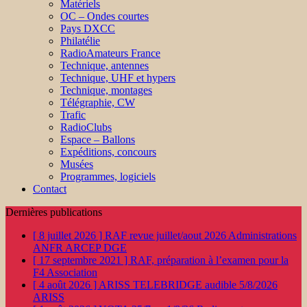
Matériels
OC – Ondes courtes
Pays DXCC
Philatélie
RadioAmateurs France
Technique, antennes
Technique, UHF et hypers
Technique, montages
Télégraphie, CW
Trafic
RadioClubs
Espace – Ballons
Expéditions, concours
Musées
Programmes, logiciels
Contact
Dernières publications
[ 8 juillet 2026 ]
RAF revue juillet/aout 2026
Administrations
ANFR ARCEP DGE
[ 17 septembre 2021 ]
RAF, préparation à l’examen pour la
F4
Association
[ 4 août 2026 ]
ARISS TELEBRIDGE audible 5/8/2026
ARISS