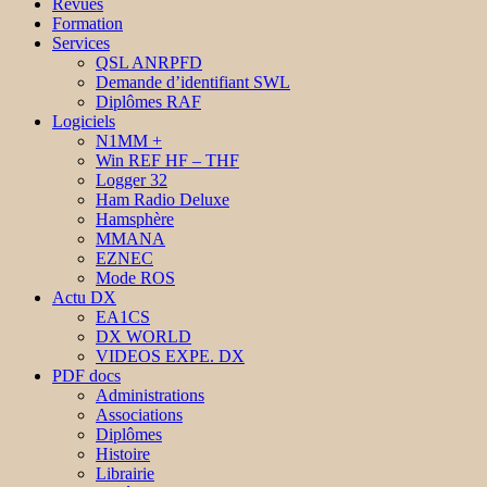
Revues
Formation
Services
QSL ANRPFD
Demande d’identifiant SWL
Diplômes RAF
Logiciels
N1MM +
Win REF HF – THF
Logger 32
Ham Radio Deluxe
Hamsphère
MMANA
EZNEC
Mode ROS
Actu DX
EA1CS
DX WORLD
VIDEOS EXPE. DX
PDF docs
Administrations
Associations
Diplômes
Histoire
Librairie