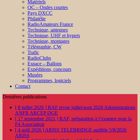
Matériels
OC – Ondes courtes
Pays DXCC
Philatélie
RadioAmateurs France
Technique, antennes
Technique, UHF et hypers
Technique, montages
Télégraphie, CW
Trafic
RadioClubs
Espace – Ballons
Expéditions, concours
Musées
Programmes, logiciels
Contact
Dernières publications
[ 8 juillet 2026 ]
RAF revue juillet/aout 2026
Administrations
ANFR ARCEP DGE
[ 17 septembre 2021 ]
RAF, préparation à l’examen pour la
F4
Association
[ 4 août 2026 ]
ARISS TELEBRIDGE audible 5/8/2026
ARISS