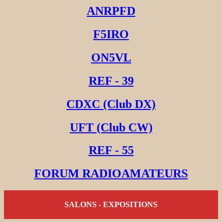
ANRPFD
F5IRO
ON5VL
REF - 39
CDXC (Club DX)
UFT (Club CW)
REF - 55
FORUM RADIOAMATEURS
SALONS - EXPOSITIONS