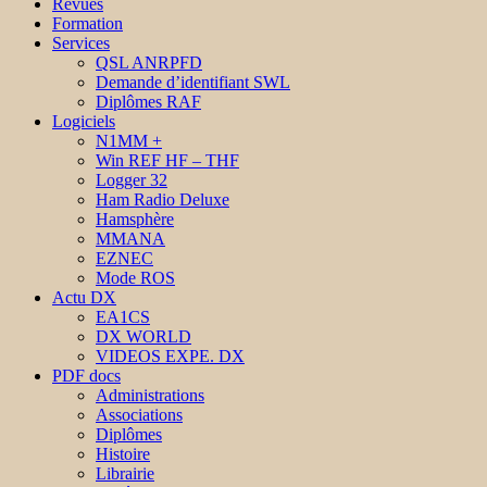
Revues
Formation
Services
QSL ANRPFD
Demande d’identifiant SWL
Diplômes RAF
Logiciels
N1MM +
Win REF HF – THF
Logger 32
Ham Radio Deluxe
Hamsphère
MMANA
EZNEC
Mode ROS
Actu DX
EA1CS
DX WORLD
VIDEOS EXPE. DX
PDF docs
Administrations
Associations
Diplômes
Histoire
Librairie