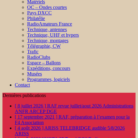
Matériels
OC – Ondes courtes
Pays DXCC
Philatélie
RadioAmateurs France
Technique, antennes
Technique, UHF et hypers
Technique, montages
Télégraphie, CW
Trafic
RadioClubs
Espace – Ballons
Expéditions, concours
Musées
Programmes, logiciels
Contact
Dernières publications
[ 8 juillet 2026 ]
RAF revue juillet/aout 2026
Administrations
ANFR ARCEP DGE
[ 17 septembre 2021 ]
RAF, préparation à l’examen pour la
F4
Association
[ 4 août 2026 ]
ARISS TELEBRIDGE audible 5/8/2026
ARISS