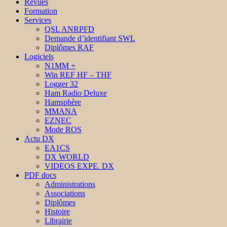
Revues
Formation
Services
QSL ANRPFD
Demande d’identifiant SWL
Diplômes RAF
Logiciels
N1MM +
Win REF HF – THF
Logger 32
Ham Radio Deluxe
Hamsphère
MMANA
EZNEC
Mode ROS
Actu DX
EA1CS
DX WORLD
VIDEOS EXPE. DX
PDF docs
Administrations
Associations
Diplômes
Histoire
Librairie