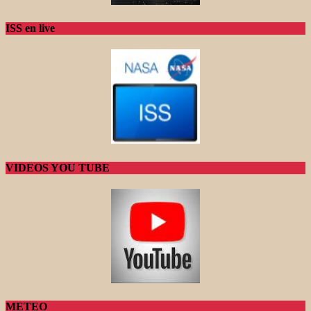
ISS en live
VIDEOS YOU TUBE
METEO