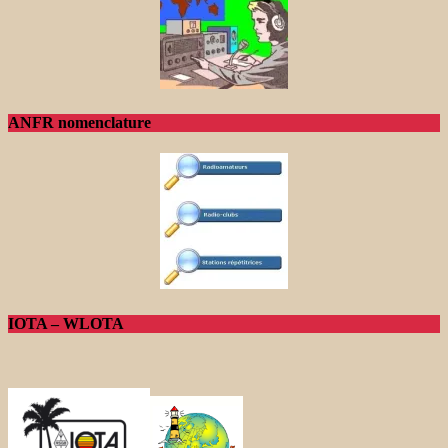
ANFR nomenclature
IOTA – WLOTA