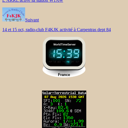
L’ARRL activé sa station W1AW
Suivant
14 et 15 oct, radio-club F4KJK activité à Carpentras dept 84