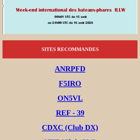
SITES RECOMMANDES
ANRPFD
F5IRO
ON5VL
REF - 39
CDXC (Club DX)