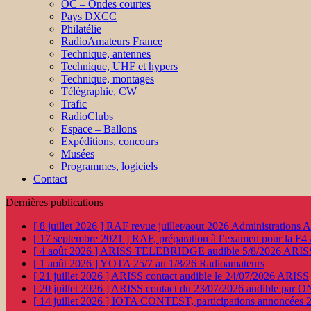
OC – Ondes courtes
Pays DXCC
Philatélie
RadioAmateurs France
Technique, antennes
Technique, UHF et hypers
Technique, montages
Télégraphie, CW
Trafic
RadioClubs
Espace – Ballons
Expéditions, concours
Musées
Programmes, logiciels
Contact
Dernières publications
[ 8 juillet 2026 ]
RAF revue juillet/aout 2026
Administration
[ 17 septembre 2021 ]
RAF, préparation à l’examen pour la F4
[ 4 août 2026 ]
ARISS TELEBRIDGE audible 5/8/2026
ARIS
[ 1 août 2026 ]
YOTA 25/7 au 1/8/26
Radioamateurs
[ 21 juillet 2026 ]
ARISS contact audible le 24/07/2026
ARISS
[ 20 juillet 2026 ]
ARISS contact du 23/07/2026 audible par 
[ 14 juillet 2026 ]
IOTA CONTEST, participations annoncées 