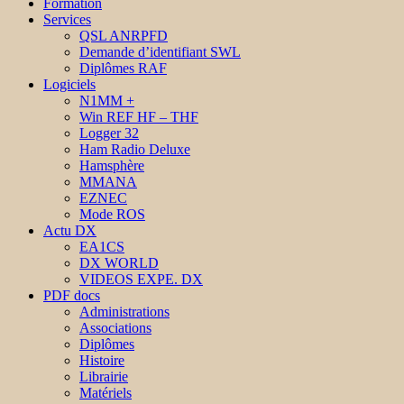
Formation
Services
QSL ANRPFD
Demande d’identifiant SWL
Diplômes RAF
Logiciels
N1MM +
Win REF HF – THF
Logger 32
Ham Radio Deluxe
Hamsphère
MMANA
EZNEC
Mode ROS
Actu DX
EA1CS
DX WORLD
VIDEOS EXPE. DX
PDF docs
Administrations
Associations
Diplômes
Histoire
Librairie
Matériels