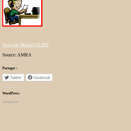
News de Michel F5LBD
Source: AMRA
Partager :
Twitter
Facebook
WordPress:
chargement…