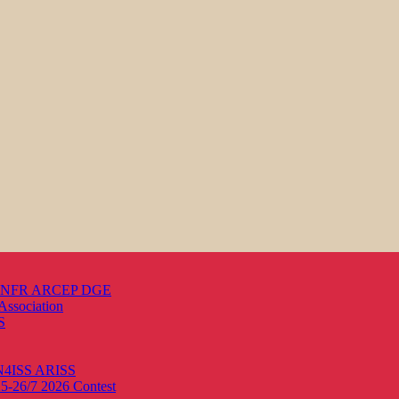
s ANFR ARCEP DGE
Association
S
ON4ISS
ARISS
25-26/7 2026
Contest