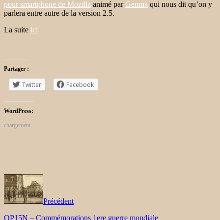
pour smartphone de Mozilla
animé par
Genma
qui nous dit qu’on y
parlera entre autre de la version 2.5.
La suite
ici
Partager :
Twitter
Facebook
WordPress:
chargement…
Précédent
OP15N – Commémorations 1ere guerre mondiale