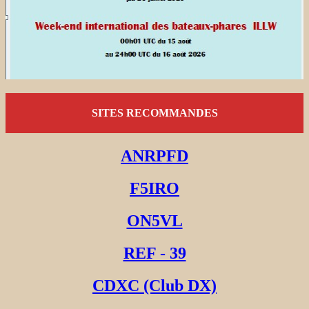
SITES RECOMMANDES
ANRPFD
F5IRO
ON5VL
REF - 39
CDXC (Club DX)