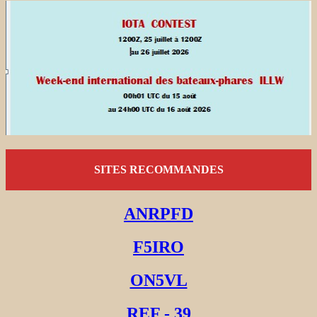
SITES RECOMMANDES
ANRPFD
F5IRO
ON5VL
REF - 39