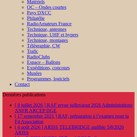
Matériels
OC – Ondes courtes
Pays DXCC
Philatélie
RadioAmateurs France
Technique, antennes
Technique, UHF et hypers
Technique, montages
Télégraphie, CW
Trafic
RadioClubs
Espace – Ballons
Expéditions, concours
Musées
Programmes, logiciels
Contact
Dernières publications
[ 8 juillet 2026 ]
RAF revue juillet/aout 2026
Administrations
ANFR ARCEP DGE
[ 17 septembre 2021 ]
RAF, préparation à l’examen pour la
F4
Association
[ 4 août 2026 ]
ARISS TELEBRIDGE audible 5/8/2026
ARISS