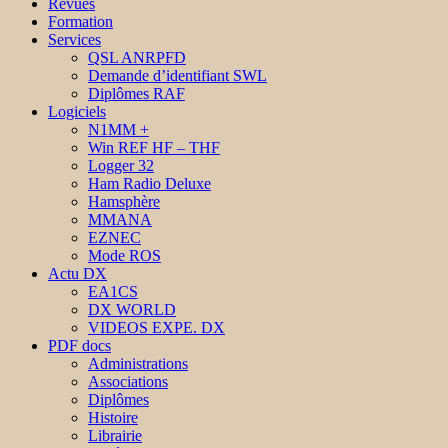
Revues
Formation
Services
QSL ANRPFD
Demande d’identifiant SWL
Diplômes RAF
Logiciels
N1MM +
Win REF HF – THF
Logger 32
Ham Radio Deluxe
Hamsphère
MMANA
EZNEC
Mode ROS
Actu DX
EA1CS
DX WORLD
VIDEOS EXPE. DX
PDF docs
Administrations
Associations
Diplômes
Histoire
Librairie