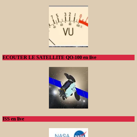
ECOUTER LE SATELLITE QO-100 en live
ISS en live