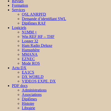
Revues
Formation
Services
QSL ANRPFD
Demande d’identifiant SWL
Diplômes RAF
Logiciels
N1MM +
Win REF HF – THF
Logger 32
Ham Radio Deluxe
Hamsphère
MMANA
EZNEC
Mode ROS
Actu DX
EA1CS
DX WORLD
VIDEOS EXPE. DX
PDF docs
Administrations
Associations
Diplômes
Histoire
Librairie