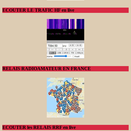
ECOUTER LE TRAFIC HF en live
RELAIS RADIOAMATEUR EN FRANCE
ECOUTER les RELAIS RRF en live