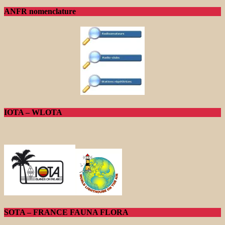
ANFR nomenclature
IOTA – WLOTA
SOTA – FRANCE FAUNA FLORA