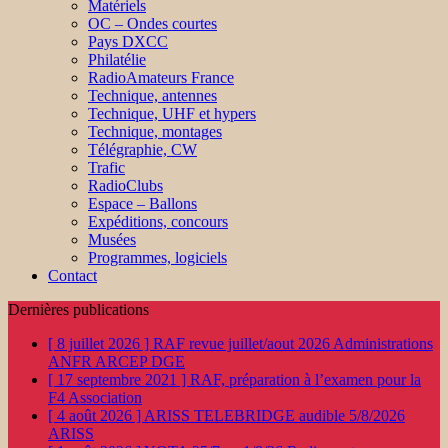
Matériels
OC – Ondes courtes
Pays DXCC
Philatélie
RadioAmateurs France
Technique, antennes
Technique, UHF et hypers
Technique, montages
Télégraphie, CW
Trafic
RadioClubs
Espace – Ballons
Expéditions, concours
Musées
Programmes, logiciels
Contact
Dernières publications
[ 8 juillet 2026 ]
RAF revue juillet/aout 2026
Administrations
ANFR ARCEP DGE
[ 17 septembre 2021 ]
RAF, préparation à l’examen pour la
F4
Association
[ 4 août 2026 ]
ARISS TELEBRIDGE audible 5/8/2026
ARISS