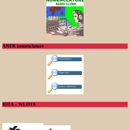
ANFR nomenclature
IOTA – WLOTA