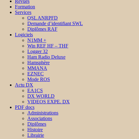
Revues
Formation
Services
QSL ANRPFD
Demande d’identifiant SWL
Diplômes RAF
Logiciels
N1MM +
Win REF HF – THF
Logger 32
Ham Radio Deluxe
Hamsphère
MMANA
EZNEC
Mode ROS
Actu DX
EA1CS
DX WORLD
VIDEOS EXPE. DX
PDF docs
Administrations
Associations
Diplômes
Histoire
Librairie