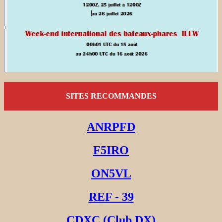
SITES RECOMMANDES
ANRPFD
F5IRO
ON5VL
REF - 39
CDXC (Club DX)