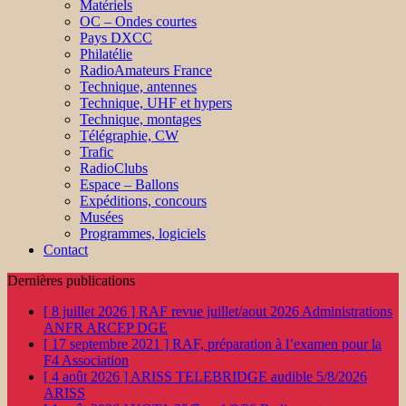
Matériels
OC – Ondes courtes
Pays DXCC
Philatélie
RadioAmateurs France
Technique, antennes
Technique, UHF et hypers
Technique, montages
Télégraphie, CW
Trafic
RadioClubs
Espace – Ballons
Expéditions, concours
Musées
Programmes, logiciels
Contact
Dernières publications
[ 8 juillet 2026 ]
RAF revue juillet/aout 2026
Administrations
ANFR ARCEP DGE
[ 17 septembre 2021 ]
RAF, préparation à l’examen pour la
F4
Association
[ 4 août 2026 ]
ARISS TELEBRIDGE audible 5/8/2026
ARISS