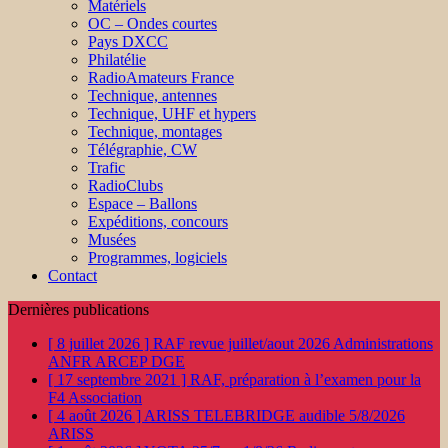
Matériels
OC – Ondes courtes
Pays DXCC
Philatélie
RadioAmateurs France
Technique, antennes
Technique, UHF et hypers
Technique, montages
Télégraphie, CW
Trafic
RadioClubs
Espace – Ballons
Expéditions, concours
Musées
Programmes, logiciels
Contact
Dernières publications
[ 8 juillet 2026 ]
RAF revue juillet/aout 2026
Administrations
ANFR ARCEP DGE
[ 17 septembre 2021 ]
RAF, préparation à l’examen pour la
F4
Association
[ 4 août 2026 ]
ARISS TELEBRIDGE audible 5/8/2026
ARISS