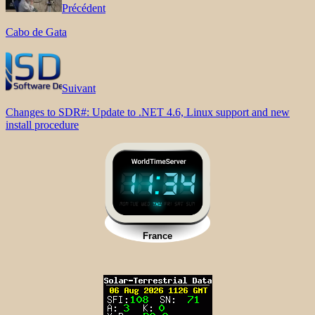
Précédent
Cabo de Gata
Suivant
Changes to SDR#: Update to .NET 4.6, Linux support and new
install procedure