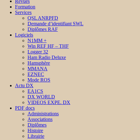
Revues
Formation
Services
QSL ANRPFD
Demande d’identifiant SWL
Diplômes RAF
Logiciels
N1MM +
Win REF HF – THF
Logger 32
Ham Radio Deluxe
Hamsphère
MMANA
EZNEC
Mode ROS
Actu DX
EA1CS
DX WORLD
VIDEOS EXPE. DX
PDF docs
Administrations
Associations
Diplômes
Histoire
Librairie