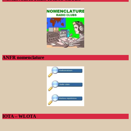
ANFR nomenclature
IOTA – WLOTA