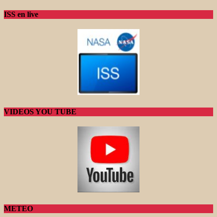
ISS en live
VIDEOS YOU TUBE
METEO