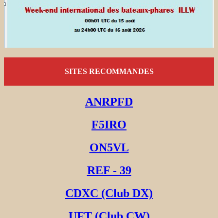
SITES RECOMMANDES
ANRPFD
F5IRO
ON5VL
REF - 39
CDXC (Club DX)
UFT (Club CW)