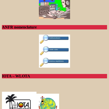
ANFR nomenclature
IOTA – WLOTA