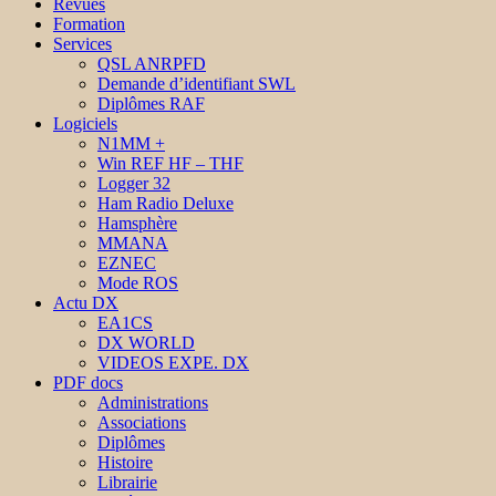
Revues
Formation
Services
QSL ANRPFD
Demande d’identifiant SWL
Diplômes RAF
Logiciels
N1MM +
Win REF HF – THF
Logger 32
Ham Radio Deluxe
Hamsphère
MMANA
EZNEC
Mode ROS
Actu DX
EA1CS
DX WORLD
VIDEOS EXPE. DX
PDF docs
Administrations
Associations
Diplômes
Histoire
Librairie