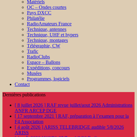
Matériels
OC – Ondes courtes
Pays DXCC
Philatélie
RadioAmateurs France
Technique, antennes
Technique, UHF et hypers
Technique, montages
Télégraphie, CW
Trafic
RadioClubs
Espace – Ballons
Expéditions, concours
Musées
Programmes, logiciels
Contact
Dernières publications
[ 8 juillet 2026 ]
RAF revue juillet/aout 2026
Administrations
ANFR ARCEP DGE
[ 17 septembre 2021 ]
RAF, préparation à l’examen pour la
F4
Association
[ 4 août 2026 ]
ARISS TELEBRIDGE audible 5/8/2026
ARISS