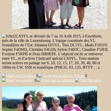
LX9YL se déroule du 7 au 10 Août 2015, à Eisenborn,
près de la ville de Luxembourg. L’équipe constituée des YL
frontalières de l’Est: Johanna DJ5YL, Tina DL5YL, Mado F1EOY,
Sophie F4DHQ, Christine F4GDI, Sylvie F4HJC, Claudine F5JER,
Evelyne F5RPB et Dora HB9EPE. L’objectif est de se retrouver
entre YL, et d’activer l’indicatif spécial LX9YL. Trois stations
seront actives en partage sur 6, 10, 12, 15, 17, 20, 30, 40, 80 et
160m en CW, SSB et numérique (PSK31, 63, 125, RTTY …).
0
0
0