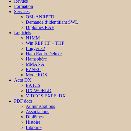
Revues
Formation
Services
QSL ANRPFD
Demande d’identifiant SWL
Diplômes RAF
Logiciels
N1MM +
Win REF HF – THF
Logger 32
Ham Radio Deluxe
Hamsphère
MMANA
EZNEC
Mode ROS
Actu DX
EA1CS
DX WORLD
VIDEOS EXPE. DX
PDF docs
Administrations
Associations
Diplômes
Histoire
Librairie