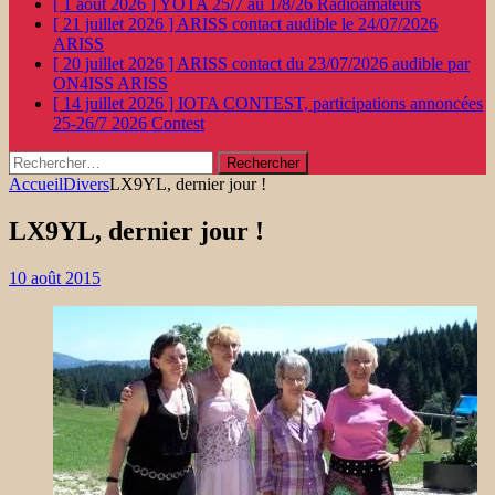
[ 1 août 2026 ]
YOTA 25/7 au 1/8/26
Radioamateurs
[ 21 juillet 2026 ]
ARISS contact audible le 24/07/2026
ARISS
[ 20 juillet 2026 ]
ARISS contact du 23/07/2026 audible par
ON4ISS
ARISS
[ 14 juillet 2026 ]
IOTA CONTEST, participations annoncées
25-26/7 2026
Contest
Rechercher :
Accueil
Divers
LX9YL, dernier jour !
LX9YL, dernier jour !
10 août 2015