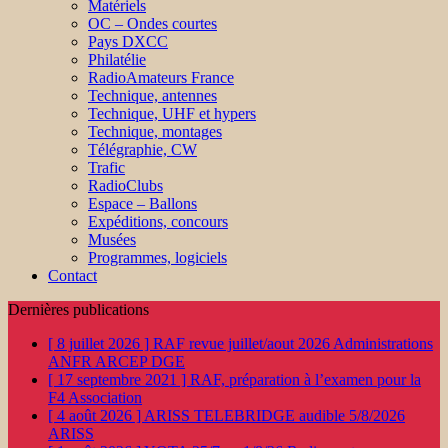
Matériels
OC – Ondes courtes
Pays DXCC
Philatélie
RadioAmateurs France
Technique, antennes
Technique, UHF et hypers
Technique, montages
Télégraphie, CW
Trafic
RadioClubs
Espace – Ballons
Expéditions, concours
Musées
Programmes, logiciels
Contact
Dernières publications
[ 8 juillet 2026 ]
RAF revue juillet/aout 2026
Administrations
ANFR ARCEP DGE
[ 17 septembre 2021 ]
RAF, préparation à l’examen pour la
F4
Association
[ 4 août 2026 ]
ARISS TELEBRIDGE audible 5/8/2026
ARISS