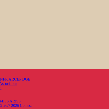
s ANFR ARCEP DGE
Association
S
ON4ISS
ARISS
25-26/7 2026
Contest