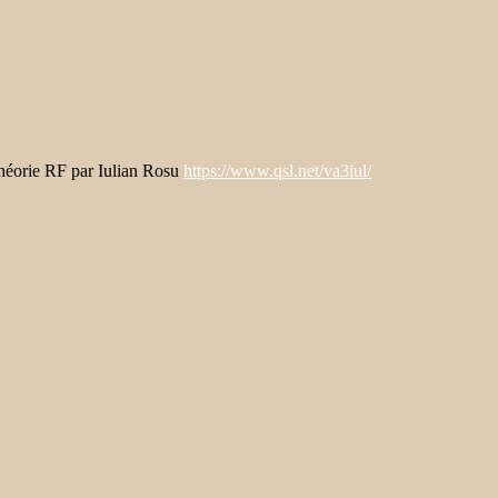
 théorie RF par Iulian Rosu
https://www.qsl.net/va3iul/