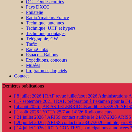
OC – Ondes courtes
Pays DXCC
Philatélie
RadioAmateurs France
Technique, antennes
Technique, UHF et hypers
Technique, montages
Télégraphie, CW
Trafic
RadioClubs
Espace – Ballons
Expéditions, concours
Musées
Programmes, logiciels
Contact
Dernières publications
[ 8 juillet 2026 ]
RAF revue juillet/aout 2026
Administration
[ 17 septembre 2021 ]
RAF, préparation à l’examen pour la F4
[ 4 août 2026 ]
ARISS TELEBRIDGE audible 5/8/2026
ARIS
[ 1 août 2026 ]
YOTA 25/7 au 1/8/26
Radioamateurs
[ 21 juillet 2026 ]
ARISS contact audible le 24/07/2026
ARISS
[ 20 juillet 2026 ]
ARISS contact du 23/07/2026 audible par 
[ 14 juillet 2026 ]
IOTA CONTEST, participations annoncées 