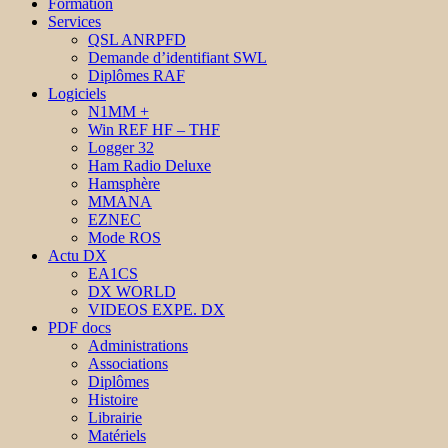
Formation
Services
QSL ANRPFD
Demande d’identifiant SWL
Diplômes RAF
Logiciels
N1MM +
Win REF HF – THF
Logger 32
Ham Radio Deluxe
Hamsphère
MMANA
EZNEC
Mode ROS
Actu DX
EA1CS
DX WORLD
VIDEOS EXPE. DX
PDF docs
Administrations
Associations
Diplômes
Histoire
Librairie
Matériels