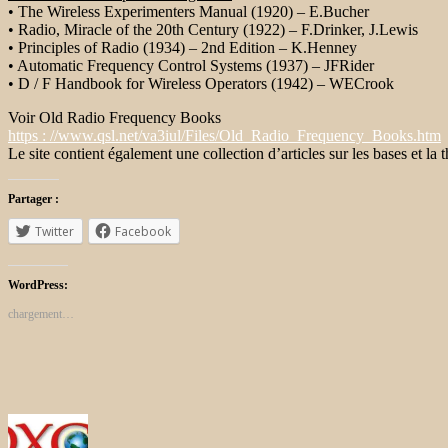
• The Wireless Experimenters Manual (1920) – E.Bucher
• Radio, Miracle of the 20th Century (1922) – F.Drinker, J.Lewis
• Principles of Radio (1934) – 2nd Edition – K.Henney
• Automatic Frequency Control Systems (1937) – JFRider
• D / F Handbook for Wireless Operators (1942) – WECrook
Voir Old Radio Frequency Books
https : //www.qsl.net/va3iul/Files/Old_Radio_Frequency_Books.htm
Le site contient également une collection d’articles sur les bases et la
Partager :
Twitter
Facebook
WordPress:
chargement…