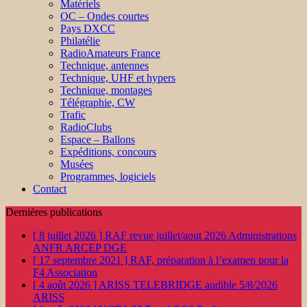
Matériels
OC – Ondes courtes
Pays DXCC
Philatélie
RadioAmateurs France
Technique, antennes
Technique, UHF et hypers
Technique, montages
Télégraphie, CW
Trafic
RadioClubs
Espace – Ballons
Expéditions, concours
Musées
Programmes, logiciels
Contact
Dernières publications
[ 8 juillet 2026 ]
RAF revue juillet/aout 2026
Administrations
ANFR ARCEP DGE
[ 17 septembre 2021 ]
RAF, préparation à l’examen pour la
F4
Association
[ 4 août 2026 ]
ARISS TELEBRIDGE audible 5/8/2026
ARISS