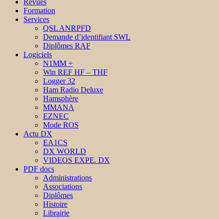
Revues
Formation
Services
QSL ANRPFD
Demande d’identifiant SWL
Diplômes RAF
Logiciels
N1MM +
Win REF HF – THF
Logger 32
Ham Radio Deluxe
Hamsphère
MMANA
EZNEC
Mode ROS
Actu DX
EA1CS
DX WORLD
VIDEOS EXPE. DX
PDF docs
Administrations
Associations
Diplômes
Histoire
Librairie