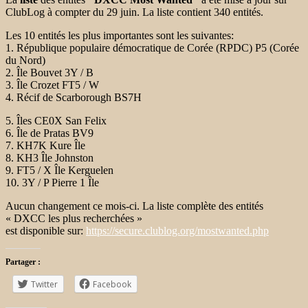
ClubLog à compter du 29 juin. La liste contient 340 entités.
Les 10 entités les plus importantes sont les suivantes:
1. République populaire démocratique de Corée (RPDC) P5 (Corée
du Nord)
2. Île Bouvet 3Y / B
3. Île Crozet FT5 / W
4. Récif de Scarborough
BS7H
5. Îles CE0X San Felix
6. Île de Pratas BV9
7. KH7K Kure Île
8. KH3 Île Johnston
9. FT5 / X Île Kerguelen
10. 3Y / P Pierre 1 Île
Aucun changement ce mois-ci. La liste complète des entités
« DXCC les plus recherchées »
est disponible sur:
https://secure.clublog.org/mostwanted.php
Partager :
Twitter
Facebook