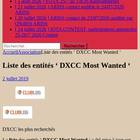
[ 1 août 2026 ]
YOTA 25/7 au 1/8/26
Radioamateurs
[ 21 juillet 2026 ]
ARISS contact audible le 24/07/2026
ARISS
[ 20 juillet 2026 ]
ARISS contact du 23/07/2026 audible par
ON4ISS
ARISS
[ 14 juillet 2026 ]
IOTA CONTEST, participations annoncées
25-26/7 2026
Contest
Rechercher :
Accueil
Association
Liste des entités ‘ DXCC Most Wanted ‘
Liste des entités ‘ DXCC Most Wanted ‘
2 juillet 2019
DXCC les plus recherchés
La
liste
des entités ‘
DXCC Most Wanted
‘ a été mise à jour sur