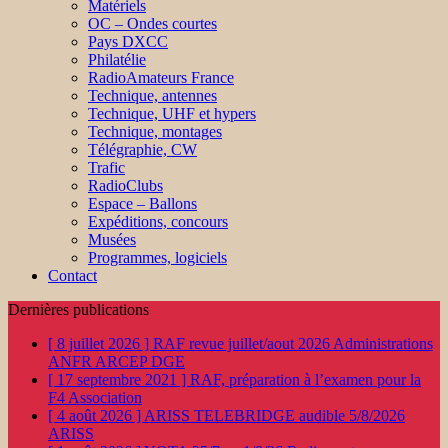
Matériels
OC – Ondes courtes
Pays DXCC
Philatélie
RadioAmateurs France
Technique, antennes
Technique, UHF et hypers
Technique, montages
Télégraphie, CW
Trafic
RadioClubs
Espace – Ballons
Expéditions, concours
Musées
Programmes, logiciels
Contact
Dernières publications
[ 8 juillet 2026 ]
RAF revue juillet/aout 2026
Administrations
ANFR ARCEP DGE
[ 17 septembre 2021 ]
RAF, préparation à l’examen pour la
F4
Association
[ 4 août 2026 ]
ARISS TELEBRIDGE audible 5/8/2026
ARISS