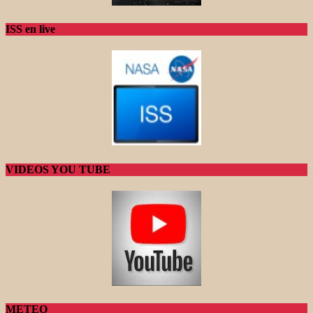
ISS en live
VIDEOS YOU TUBE
METEO