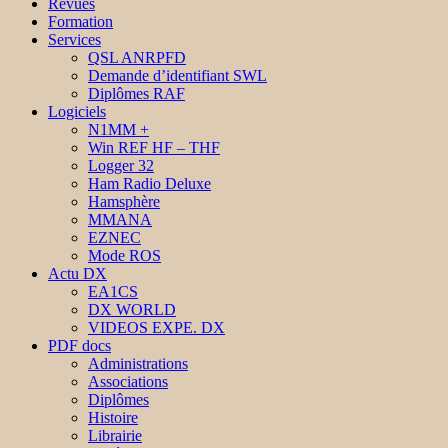
Revues
Formation
Services
QSL ANRPFD
Demande d’identifiant SWL
Diplômes RAF
Logiciels
N1MM +
Win REF HF – THF
Logger 32
Ham Radio Deluxe
Hamsphère
MMANA
EZNEC
Mode ROS
Actu DX
EA1CS
DX WORLD
VIDEOS EXPE. DX
PDF docs
Administrations
Associations
Diplômes
Histoire
Librairie