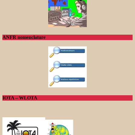
ANFR nomenclature
IOTA – WLOTA