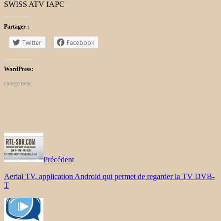
SWISS ATV IAPC
Partager :
Twitter
Facebook
WordPress:
chargement…
Précédent
Aerial TV, application Android qui permet de regarder la TV DVB-
T