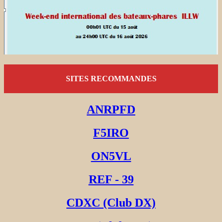
SITES RECOMMANDES
ANRPFD
F5IRO
ON5VL
REF - 39
CDXC (Club DX)