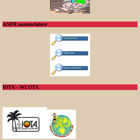
ANFR nomenclature
IOTA – WLOTA