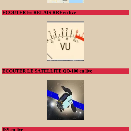
ECOUTER les RELAIS RRF en live
ECOUTER LE SATELLITE QO-100 en live
ISS en live