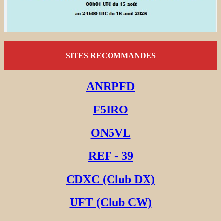
SITES RECOMMANDES
ANRPFD
F5IRO
ON5VL
REF - 39
CDXC (Club DX)
UFT (Club CW)