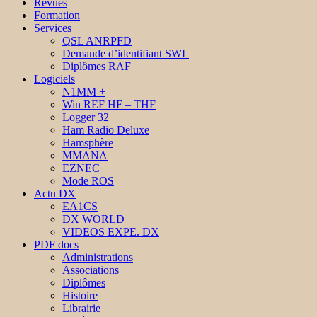
Revues
Formation
Services
QSL ANRPFD
Demande d’identifiant SWL
Diplômes RAF
Logiciels
N1MM +
Win REF HF – THF
Logger 32
Ham Radio Deluxe
Hamsphère
MMANA
EZNEC
Mode ROS
Actu DX
EA1CS
DX WORLD
VIDEOS EXPE. DX
PDF docs
Administrations
Associations
Diplômes
Histoire
Librairie