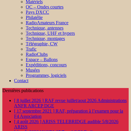
Matériels
OC – Ondes courtes
Pays DXCC
Philatélie
RadioAmateurs France
Technique, antennes
Technique, UHF et hypers
Technique, montages
Télégraphie, CW
Trafic
RadioClubs
Espace – Ballons
Expéditions, concours
Musées
Programmes, logiciels
Contact
Dernières publications
[ 8 juillet 2026 ]
RAF revue juillet/aout 2026
Administrations
ANFR ARCEP DGE
[ 17 septembre 2021 ]
RAF, préparation à l’examen pour la
F4
Association
[ 4 août 2026 ]
ARISS TELEBRIDGE audible 5/8/2026
ARISS