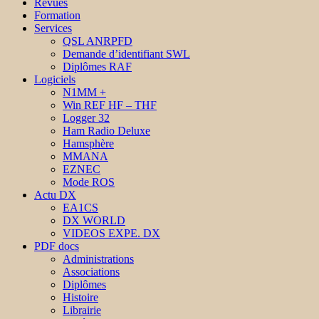
Revues
Formation
Services
QSL ANRPFD
Demande d’identifiant SWL
Diplômes RAF
Logiciels
N1MM +
Win REF HF – THF
Logger 32
Ham Radio Deluxe
Hamsphère
MMANA
EZNEC
Mode ROS
Actu DX
EA1CS
DX WORLD
VIDEOS EXPE. DX
PDF docs
Administrations
Associations
Diplômes
Histoire
Librairie