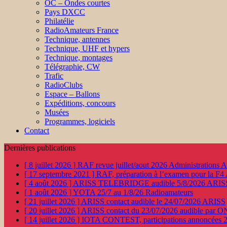
OC – Ondes courtes
Pays DXCC
Philatélie
RadioAmateurs France
Technique, antennes
Technique, UHF et hypers
Technique, montages
Télégraphie, CW
Trafic
RadioClubs
Espace – Ballons
Expéditions, concours
Musées
Programmes, logiciels
Contact
Dernières publications
[ 8 juillet 2026 ]
RAF revue juillet/aout 2026
Administration
[ 17 septembre 2021 ]
RAF, préparation à l’examen pour la F4
[ 4 août 2026 ]
ARISS TELEBRIDGE audible 5/8/2026
ARIS
[ 1 août 2026 ]
YOTA 25/7 au 1/8/26
Radioamateurs
[ 21 juillet 2026 ]
ARISS contact audible le 24/07/2026
ARISS
[ 20 juillet 2026 ]
ARISS contact du 23/07/2026 audible par 
[ 14 juillet 2026 ]
IOTA CONTEST, participations annoncées 