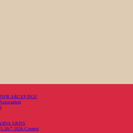
s ANFR ARCEP DGE
Association
S
ON4ISS
ARISS
25-26/7 2026
Contest