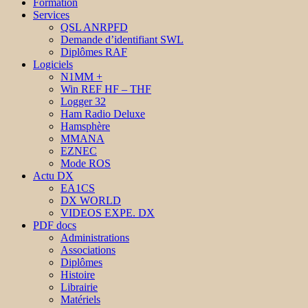
Formation
Services
QSL ANRPFD
Demande d’identifiant SWL
Diplômes RAF
Logiciels
N1MM +
Win REF HF – THF
Logger 32
Ham Radio Deluxe
Hamsphère
MMANA
EZNEC
Mode ROS
Actu DX
EA1CS
DX WORLD
VIDEOS EXPE. DX
PDF docs
Administrations
Associations
Diplômes
Histoire
Librairie
Matériels