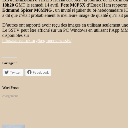
18h20
GMT le samedi 14 avril.
Pete M0PSX
d’Essex Ham rapporte av
Edmund Spicer M0MNG
, un invité régulier du bi-hebdomadaire I
a dit que c’était probablement la meilleure image de qualité qu’il ait j
D’autres ont rapporté avoir reçu des images en utilisant seulement 
Le SSTV peut être affiché sur un PC Windows en utilisant l’App MMSS
disponibles sur
https://amsat-uk.org/beginners/iss-sstv/
Partager :
Twitter
Facebook
WordPress:
chargement…