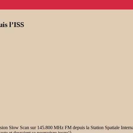
is l’ISS
vision Slow Scan sur 145.800 MHz FM depuis la Station Spatiale Interna
ute et devraient se poursuivre jusqu’à