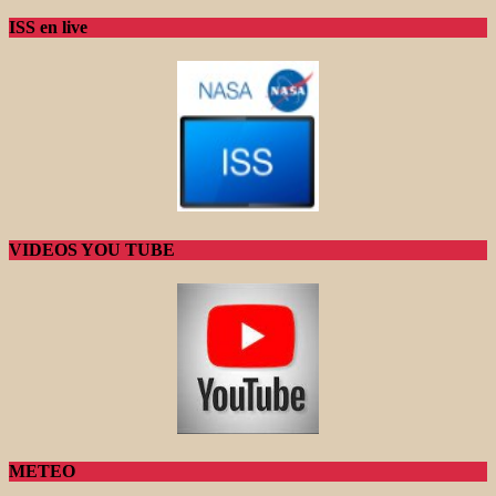
ISS en live
VIDEOS YOU TUBE
METEO