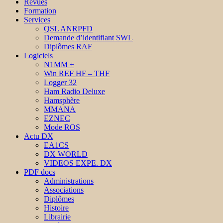
Revues
Formation
Services
QSL ANRPFD
Demande d’identifiant SWL
Diplômes RAF
Logiciels
N1MM +
Win REF HF – THF
Logger 32
Ham Radio Deluxe
Hamsphère
MMANA
EZNEC
Mode ROS
Actu DX
EA1CS
DX WORLD
VIDEOS EXPE. DX
PDF docs
Administrations
Associations
Diplômes
Histoire
Librairie