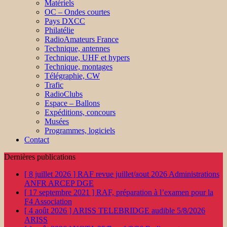
Matériels
OC – Ondes courtes
Pays DXCC
Philatélie
RadioAmateurs France
Technique, antennes
Technique, UHF et hypers
Technique, montages
Télégraphie, CW
Trafic
RadioClubs
Espace – Ballons
Expéditions, concours
Musées
Programmes, logiciels
Contact
Dernières publications
[ 8 juillet 2026 ]
RAF revue juillet/aout 2026
Administrations
ANFR ARCEP DGE
[ 17 septembre 2021 ]
RAF, préparation à l’examen pour la
F4
Association
[ 4 août 2026 ]
ARISS TELEBRIDGE audible 5/8/2026
ARISS