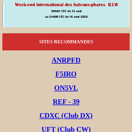
SITES RECOMMANDES
ANRPFD
F5IRO
ON5VL
REF - 39
CDXC (Club DX)
UFT (Club CW)