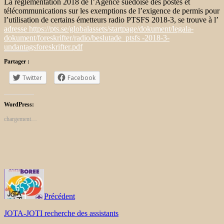
La réglementation 2018 de l’Agence suédoise des postes et
télécommunications sur les exemptions de l’exigence de permis pour
l’utilisation de certains émetteurs radio PTSFS 2018-3, se trouve à l’
adresse https://pts.se/globalassets/startpage/dokument/legala-
dokument/foreskrifter/radio/beslutade_ptsfs -2018-3-
undantagsforeskrifter.pdf
Partager :
Twitter
Facebook
WordPress:
chargement…
Précédent
JOTA-JOTI recherche des assistants