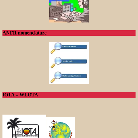
ANFR nomenclature
IOTA – WLOTA