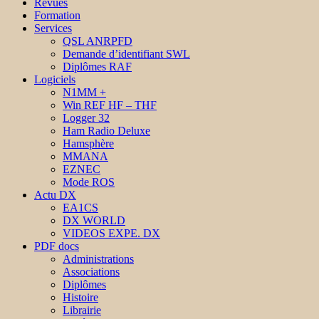
Revues
Formation
Services
QSL ANRPFD
Demande d’identifiant SWL
Diplômes RAF
Logiciels
N1MM +
Win REF HF – THF
Logger 32
Ham Radio Deluxe
Hamsphère
MMANA
EZNEC
Mode ROS
Actu DX
EA1CS
DX WORLD
VIDEOS EXPE. DX
PDF docs
Administrations
Associations
Diplômes
Histoire
Librairie