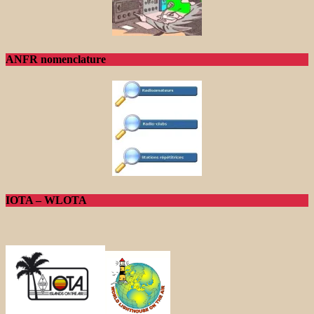
ANFR nomenclature
IOTA – WLOTA