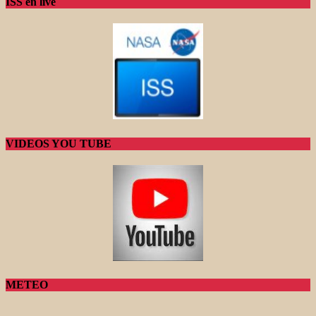
ISS en live
VIDEOS YOU TUBE
METEO