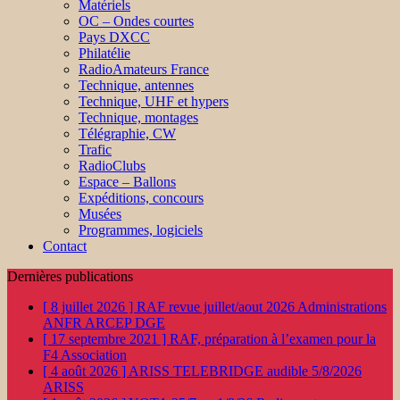
Matériels
OC – Ondes courtes
Pays DXCC
Philatélie
RadioAmateurs France
Technique, antennes
Technique, UHF et hypers
Technique, montages
Télégraphie, CW
Trafic
RadioClubs
Espace – Ballons
Expéditions, concours
Musées
Programmes, logiciels
Contact
Dernières publications
[ 8 juillet 2026 ]
RAF revue juillet/aout 2026
Administrations
ANFR ARCEP DGE
[ 17 septembre 2021 ]
RAF, préparation à l’examen pour la
F4
Association
[ 4 août 2026 ]
ARISS TELEBRIDGE audible 5/8/2026
ARISS