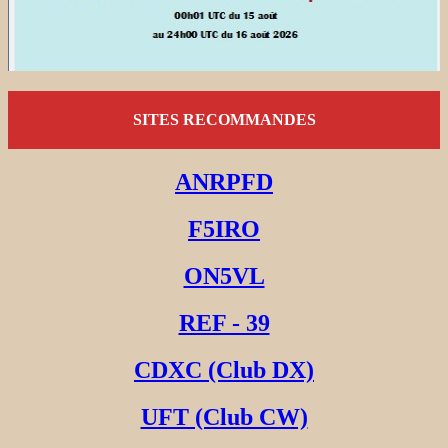
SITES RECOMMANDES
ANRPFD
F5IRO
ON5VL
REF - 39
CDXC (Club DX)
UFT (Club CW)