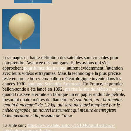
Les images en haute-définition des satellites sont cruciales pour
comprendre l’avancée des ouragans. Et les avions qui s’en
approchent
pour filmer des images
attirent évidemment l’attention
avec leurs vidéos effrayantes. Mais la technologie la plus précise
reste encore le bon vieux ballon météorologique inventé dans les
années 1930,
souligne Scientific American
. En France, le premier
ballon-sonde a été lancé en 1892,
précise le site de Météo France
,
quand Gustave Hermite en fabrique un en papier enduit de pétrole,
mesurant quatre mètres de diamètre:
«À son bord, un “baromètre-
témoin à mercure” de 1,2 kg, qui sera plus tard remplacé par le
météorographe, un nouvel instrument qui mesure et enregistre
la température et la pression de l’air.»
La suite sur :
https://www.slate.fr/story/151046/outil-efficace-
trajectoire-ouragans-ballons